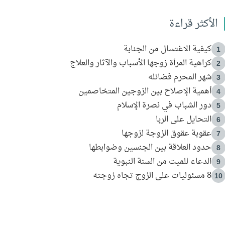
الأكثر قراءة
كيفية الاغتسال من الجنابة
1
كراهية المرأة زوجها الأسباب والآثار والعلاج
2
شهر المحرم فضائله
3
أهمية الإصلاح بين الزوجين المتخاصمين
4
دور الشباب في نصرة الإسلام
5
التحايل على الربا
6
عقوبة عقوق الزوجة لزوجها
7
حدود العلاقة بين الجنسين وضوابطها
8
الدعاء للميت من السنة النبوية
9
8 مسئوليات على الزوج تجاه زوجته
10