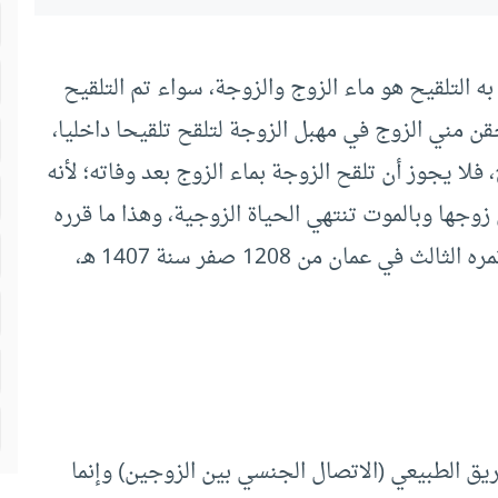
 به التلقيح هو ماء الزوج والزوجة، سواء تم التلقيح
ن مني الزوج في مهبل الزوجة لتلقح تلقيحا داخليا،
لا يجوز أن تلقح الزوجة بماء الزوج بعد وفاته؛ لأنه
زوجها وبالموت تنتهي الحياة الزوجية، وهذا ما قرره
مجلس مجمع الفقه الإسلامي المنعقد في دورة مؤتمره الثالث في عمان من 1208 صفر سنة 1407 هـ،
طريق الطبيعي (الاتصال الجنسي بين الزوجين) وإنما