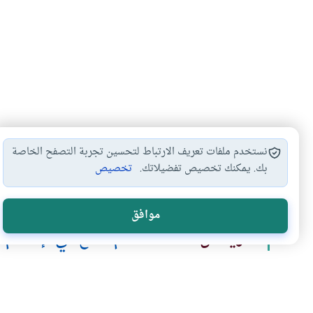
نستخدم ملفات تعريف الارتباط لتحسين تجربة التصفح الخاصة
بك. يمكنك تخصيص تفضيلاتك.
تخصيص
الزيادة في قيمة…
أحكام الخلع
الخلع في الحيض
أحك
#
#
#
#
موافق
المزيد من سلسلة
احكام الخلع في الإسلام
كراهية المرأة زوجها الأسباب والآثار والعلاج
الخلع من الزواج العرفي