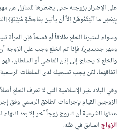
على الإضرار بزوجته حتى يضطرها للتنازل عن مهرها أو بع
بِبَعْضِ ما آتَيْتُمُوهُنَّ إلاَّ أن يأتينَ بفاحِشَةٍ مُبَيِّنَةٍ} [النسا
وسواء اعتبرنا الخلع طلاقاً أو فسخاً فإن المرأة ت
ومهر جديدين). فإذا تم الخلع وجب على الزوجة أن 
والخلع لا يحتاج إلى إذن القاضي أو السلطان، فه
اتفاقهما، لكن يجب تسجيله لدى السلطات الرسمية 
وفي البلاد غير الإسلامية التي لا تعرف الخلع أصلاً
الزوجين القيام بإجراءات الطلاق الرسمي وفق إجراء
عدتها الشرعية أن تتزوج زوجاً آخر إلا بعد انتهاء 
الزواج
السابق في ظله.