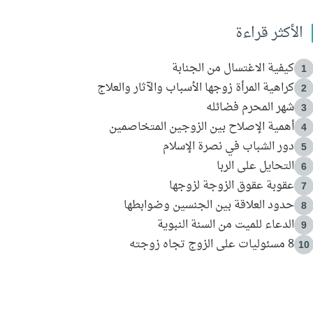
الأكثر قراءة
كيفية الاغتسال من الجنابة
1
كراهية المرأة زوجها الأسباب والآثار والعلاج
2
شهر المحرم فضائله
3
أهمية الإصلاح بين الزوجين المتخاصمين
4
دور الشباب في نصرة الإسلام
5
التحايل على الربا
6
عقوبة عقوق الزوجة لزوجها
7
حدود العلاقة بين الجنسين وضوابطها
8
الدعاء للميت من السنة النبوية
9
8 مسئوليات على الزوج تجاه زوجته
10