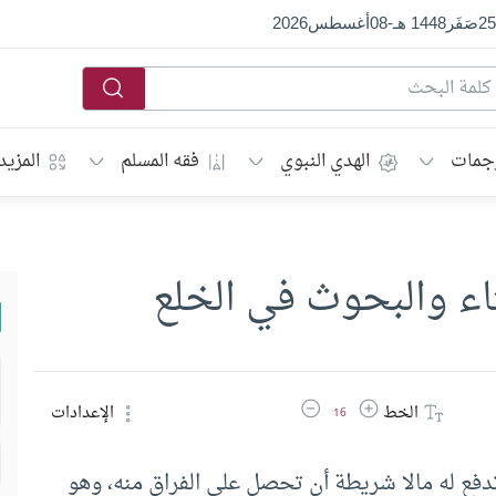
25
صَفَر
1448 هـ
-
08
أغسطس
2026
جمات
الهدي النبوي
فقه المسلم
المزيد
تاء والبحوث في الخلع
زيادة حجم الخط
تقليل حجم الخط
الخط
الإعدادات
16
تدفع له مالا شريطة أن تحصل على الفراق منه، وهو