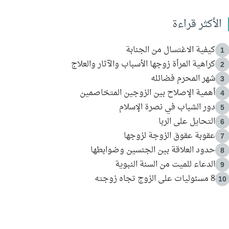
الأكثر قراءة
كيفية الاغتسال من الجنابة
1
كراهية المرأة زوجها الأسباب والآثار والعلاج
2
شهر المحرم فضائله
3
أهمية الإصلاح بين الزوجين المتخاصمين
4
دور الشباب في نصرة الإسلام
5
التحايل على الربا
6
عقوبة عقوق الزوجة لزوجها
7
حدود العلاقة بين الجنسين وضوابطها
8
الدعاء للميت من السنة النبوية
9
8 مسئوليات على الزوج تجاه زوجته
10