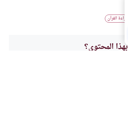
اءة القرآن
هذا المحتوى؟
لا
الطهار
 والمبتدع
حكم ا