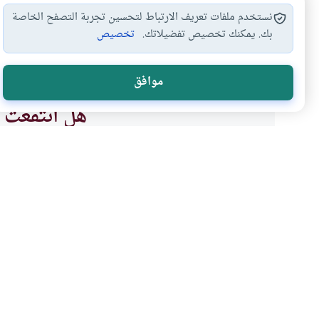
نستخدم ملفات تعريف الارتباط لتحسين تجربة التصفح الخاصة
بك. يمكنك تخصيص تفضيلاتك.
تخصيص
أحكام الطهارة والوضوء
وضوء الصبيان لقراءة…
فضل قر
#
#
#
موافق
هل انتفعت ب
نعم
موضوعات ذات صلة
العبادات
الطهارة و الصلاة
أدعية الوضوء بين المأثور