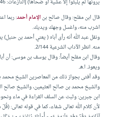
يرونها لم يلبثوا إلا عشية أو ضحاها) [النازعات: 46] “.
قال ابن مفلح: وقال صالح بن
الإمام أحمد
: ربما اع
اشرب منه، واغسل وجهك ويديك.
ونقل عبد الله أنه رأى أباه ( يعني أحمد بن حنبل)
منه. انظر الآداب الشرعية 2/144.
وقال ابن مفلح أيضاً: وقال يوسف بن موسى: أن أبا 
ويعوذ. ا.هـ.
وقد أفتى بجواز ذلك من المعاصرين الشيخ محمد بن 
والشيخ محمد بن صالح العثيمين، والشيخ صالح الف
ابن جبرين: وثبت عن السلف القراءة في ماء ونحوه، 
لأن كلام الله تعالى شفاء، كما في قوله تعالى: (قُلْ هُوَ لِلَّذ
آذَانِهِمْ وَقْرٌ وَهُوَ عَلَيْهِمْ عَمىً أُولَئِكَ يُنَادَوْنَ مِنْ مَكَا