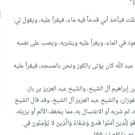
تللت فيأخذ أبي قدحاً فيه ماء، فيقرأ عليه، ويقول لي:
 يعوذ في الماء، ويقرأ عليه ويشربه، ويصب على نفسه
عبد الله كان يؤتى بالكوز ونحن بالمسجد، فيقرأ عليه
إبراهيم آل الشيخ، والشيخ عبد العزيز بن باز،
وزان، والشيخ عبد العزيز آل الشيخ، وقد قال الشيخ
ثم شربه أو الاغتسال به، مما يخفف الألم أو يزيله،
ِينَ آمَنُوا هُدىً وَشِفَاءٌ وَالَّذِينَ لا يُؤْمِنُونَ فِي
نٍ بَعِيدٍ) [فصلت:44]