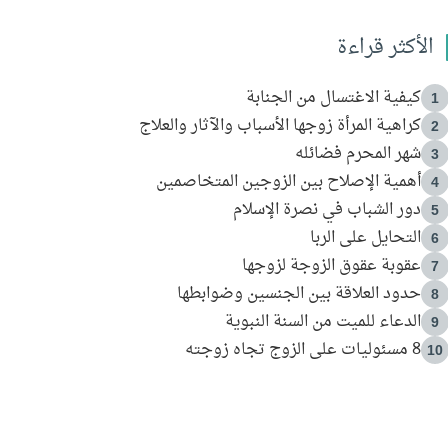
الأكثر قراءة
كيفية الاغتسال من الجنابة
1
كراهية المرأة زوجها الأسباب والآثار والعلاج
2
شهر المحرم فضائله
3
أهمية الإصلاح بين الزوجين المتخاصمين
4
دور الشباب في نصرة الإسلام
5
التحايل على الربا
6
عقوبة عقوق الزوجة لزوجها
7
حدود العلاقة بين الجنسين وضوابطها
8
الدعاء للميت من السنة النبوية
9
8 مسئوليات على الزوج تجاه زوجته
10