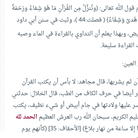
ه تعالى: (ونُنزِّلُ مِن القُرْآنِ مَا هُوَ شِفاءٌ ورَحْمَةٌ
للمُؤمِنينَ) (الإسراء: 82) وقوله: (قُلْ هُوَ لِلَّذِينَ آمَنُوا هُدىً وَشِفَاءٌ) ( فصلت:44 )، وثبت في سنن أبي داود
، وبهذا يعلم أن التداوي بالقراءة في الماء وصبه
القراءة سليمة.
العين:
ن ثم يشربها، قال مجاهد: لا بأس أن يكتب القرآن
كر أيضا في حرف الكاف من الطب، قال الخلال: حدثني
 عسر عليها ولادتها في جام أبيض أو شيء نظيف، يكتب
لحليم الكريم، سبحان الله رب العرش العظيم
الحمد لله
رب العالمين، (كأنهم يوم يرون ما يوعدون لم يلبثوا إلا ساعة من نهار بلاغ) [الأحقاف: 35] (كأنهم يوم