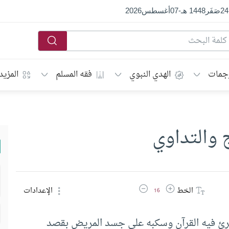
24
صَفَر
1448 هـ
-
07
أغسطس
2026
جمات
الهدي النبوي
فقه المسلم
المزيد
ج والتداوي
زيادة حجم الخط
تقليل حجم الخط
الخط
الإعدادات
16
 قرئ فيه القرآن وسكبه على جسد المريض بقصد