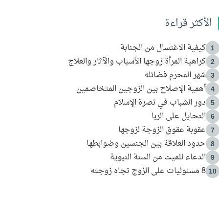
الأكثر قراءة
كيفية الاغتسال من الجنابة
1
كراهية المرأة زوجها الأسباب والآثار والعلاج
2
شهر المحرم فضائله
3
أهمية الإصلاح بين الزوجين المتخاصمين
4
دور الشباب في نصرة الإسلام
5
التحايل على الربا
6
عقوبة عقوق الزوجة لزوجها
7
حدود العلاقة بين الجنسين وضوابطها
8
الدعاء للميت من السنة النبوية
9
8 مسئوليات على الزوج تجاه زوجته
10