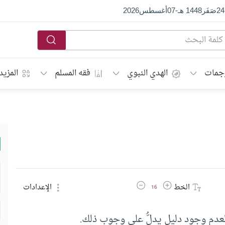
24
صَفَر
1448 هـ
-
07
أغسطس
2026
جمات
الهدي النبوي
فقه المسلم
المزيد
زيادة حجم الخط
تقليل حجم الخط
الخط
الإعدادات
16
لعدم وجود دليل يدلُّ على وجوب ذلك.