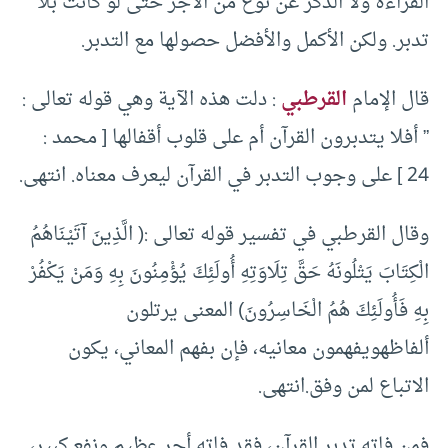
القراءة ولا الذكر عن نوع من الأجر حتى لو كانت بلا
تدبر. ولكن الأكمل والأفضل حصولها مع التدبر.
قال الإمام
القرطبي
: دلت هذه الآية وهي قوله تعالى :
” أفلا يتدبرون القرآن أم على قلوب أقفالها [ محمد :
24 ] على وجوب التدبر في القرآن ليعرف معناه. انتهى.
وقال القرطبي في تفسير قوله تعالى :( الَّذِينَ آتَيْنَاهُمُ
الْكِتَابَ يَتْلُونَهُ حَقَّ تِلَاوَتِهِ أُولَئِكَ يُؤْمِنُونَ بِهِ وَمَنْ يَكْفُرْ
بِهِ فَأُولَئِكَ هُمُ الْخَاسِرُونَ) المعنى يرتلون
ألفاظهويفهمون معانيه، فإن بفهم المعاني، يكون
الاتباع لمن وفق.انتهى.
فمن فاته تدبر القرآن، فقد فاته أجر عظيم ونفع كبير،