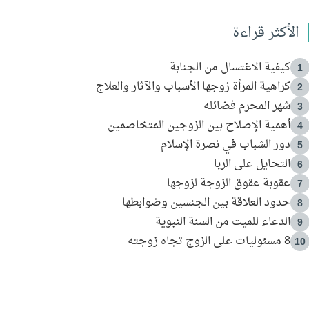
الأكثر قراءة
كيفية الاغتسال من الجنابة
1
كراهية المرأة زوجها الأسباب والآثار والعلاج
2
شهر المحرم فضائله
3
أهمية الإصلاح بين الزوجين المتخاصمين
4
دور الشباب في نصرة الإسلام
5
التحايل على الربا
6
عقوبة عقوق الزوجة لزوجها
7
حدود العلاقة بين الجنسين وضوابطها
8
الدعاء للميت من السنة النبوية
9
8 مسئوليات على الزوج تجاه زوجته
10