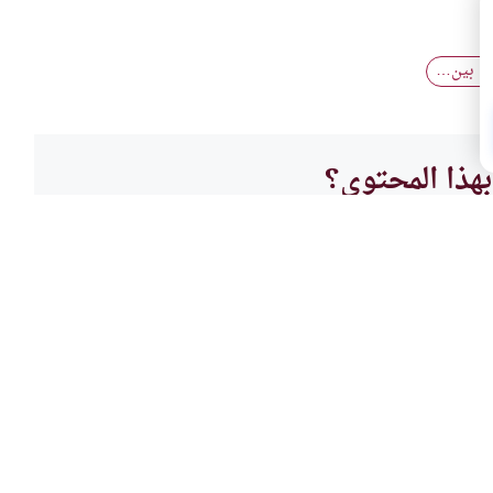
اع بين…
هذا المحتوى؟
لا
عدة
أحكام
هجر ا