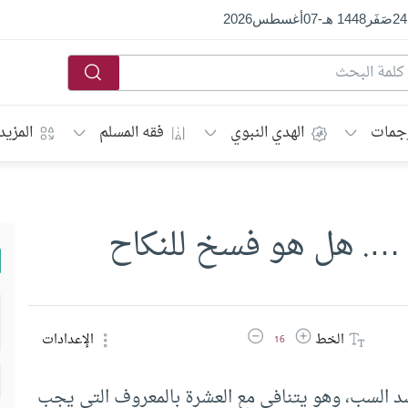
24
صَفَر
1448 هـ
-
07
أغسطس
2026
جمات
الهدي النبوي
فقه المسلم
المزيد
 …. هل هو فسخ للنكاح
زيادة حجم الخط
تقليل حجم الخط
الخط
الإعدادات
16
د السب، وهو يتنافى مع العشرة بالمعروف التي يجب