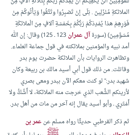
للمُؤمِنِينَ ألَنْ يَكْفِيَكُمْ أنْ يُمِدَّكُمْ رَبُّكُمْ بِثَلاثةِ آلافٍ مِنَ
الملائكةِ مُنْزَلِينَ . بَلَى إنْ تَصْبِرُوا وتَتَّقُوا وَيَأْتُوكُمْ مِنْ
فَوْرِهِمْ هذا يُمْدِدْكُمْ رَبُّكُمْ بِخَمْسَةِ آلافٍ مِنَ الْملائكَةِ
مُسَوِّمِينَ) (سورة
آل عمران
123 ـ 125) وقال: إن الله
أمد نبيه والمؤمنين بملائكته في قول جماعة العلماء.
وتظاهرت الروايات بأن الملائكة حضرت يوم بدر
وقاتلت. من ذلك قول أبي أسيد مالك بن ربيعة وكان
شهيد بدر:” لو كنت معكم الآن ببدر ومعى بصري
لأرينكم الشِّعب الذي خرجت منه الملائكة، لا أَشُكُّ ولا
أَمْتَرِي ـ وأبو أسيد يقال إنه آخر من مات من أهل بدر.
ثم ذكر القرطبي حديثًا رواه مسلم عن
عمر بن
ﷺ