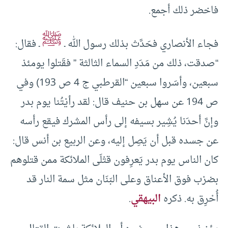
فاخضر ذلك أجمع.
ﷺ
فجاء الأنصاري فحَدَّث بذلك رسول الله ـ
ـ فقال:
“صدقت، ذلك من مَدَدِ السماء الثالثة ” فقَتلوا يومئذ
سبعين، وأسَروا سبعين “القرطبي ج 4 ص 193) وفي
ص 194 عن سهل بن حنيف قال: لقد رأيْتُنا يوم بدر
وإنَّ أحدَنا يُشِير بسيفه إلى رأس المشرك فيقع رأسه
عن جسده قبل أن يَصِل إليه، وعن الربيع بن أنس قال:
كان الناس يوم بدر يَعرِفون قتْلَى الملائكة ممن قتلوهم
بضرْب فوق الأعناق وعلى البَنَان مثل سمة النار قد
أُحْرِق به. ذكره
البيهقي
.