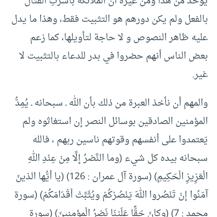
يؤخذ من هذا ومن غيره أن الملائكة باشرتِ القتال
بالفعل ولم يكن دورهم هو التثبيت فقط، وهذا ما يدل
عليه ظاهر النصوص و لا حاجة لتأويلها، كما زعم
بعض الناس أنهم حضروا في بدر للدعاء بالتثبيت لا
غير.
والمهم أن نأخذ العبرة من ذلك بأن الله ـ سبحانه ـ يُمِدُّ
المؤمنين الصادقين بوسائل النصر إن استغاثوه ولم
يَعتمدوا على أنفسهم وقوتهم ناسين ربهم ، فالله
سبحانه بيده كل شيء (وما النَّصْرُ إلَّا مِنْ عِنْدِ اللهِ
الْعَزِيزِ الْحَكِيمِ) (سورة آل عمران : 126) (يا أيُّها الذينَ
آمَنُوا إنْ تَنْصُروا اللهَ يَنْصُرْكُمْ ويُثَبِّتْ أقْدَامَكُمْ) (سورة
محمد : 7) (وكانَ حَقًّا عَلَيْنَا نَصْرُ الْمؤمِنِينَ) (سورة