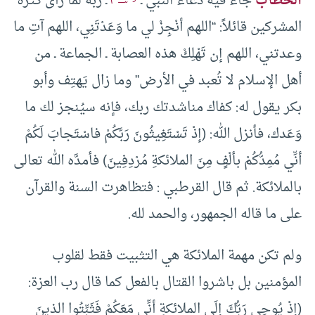
الخطاب
جاء فيه دعاء النبي ـ
ـ ربه لما رأى كثرة
المشركين قائلاً: “اللهم أنْجِزْ لي ما وَعَدْتَنِي، اللهم آتِ ما
وعدتني، اللهم إن تَهْلِكْ هذه العصابة ـ الجماعة ـ من
أهل الإسلام لا تُعبد في الأرض” وما زال يَهتِف وأبو
بكر يقول له: كفاك مناشدتك ربك، فإنه سيُنجز لك ما
وَعَدك، فأنزل الله: (إذْ تَسْتَغِيثُونَ رَبَّكُمْ فاسْتَجابَ لَكُمْ
أنِّي مُمِدُّكُمْ بألْفٍ مِنَ الملائكةِ مُرْدِفِينَ) فأمدَّه الله تعالى
بالملائكة. ثم قال القرطبي : فتظاهرت السنة والقرآن
على ما قاله الجمهور، والحمد لله.
ولم تكن مهمة الملائكة هي التثبيت فقط لقلوب
المؤمنين بل باشروا القتال بالفعل كما قال رب العزة:
(إذْ يُوحِي رَبُّكَ إلَى الملائكةِ أنِّي مَعَكُمْ فَثَبِّتُوا الذينَ