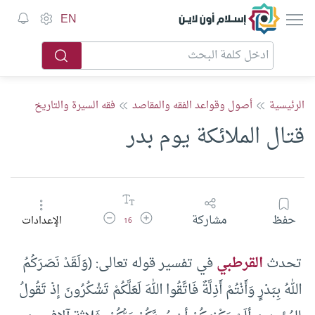
إسلام أون لاين
EN
الرئيسية
أصول وقواعد الفقه والمقاصد
فقه السيرة والتاريخ
قتال الملائكة يوم بدر
زيادة حجم الخط
تقليل حجم الخط
حفظ
مشاركة
الإعدادات
16
تحدث
القرطبي
في تفسير قوله تعالى: (وَلَقَدْ نَصَرَكُمُ
اللهُ بِبَدْرٍ وَأَنْتُمْ أَذِلَّةٌ فَاتَّقُوا اللهَ لَعَلَّكُمْ تَشْكُرُونَ إذْ تَقُولُ