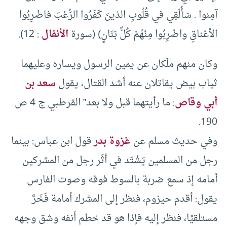
آمِنوا . سَأُلْقِي في قُلُوبِ الذينَ كَفَرُوا الرُّعْبَ فاضْرِبُوا
الأعْناقِ واضْرِبُوا مِنْهُمْ كُلًّ بَنَانٍ) (سورة
الأنفال
: 12).
وكان منهم ملَكان عن يمين الرسول ويساره وعليهما
ثياب بيض يقاتلان عنه أشد القتال، يقول
سعد بن
أبي وقاص
: ما رأيتهما قبل ولا بعد” القرطبي ج 4 ص
190.
وفي حديث مسلم عن
غزوة بدر
قول ابن عباس: بينما
رجل من المسلمين يَشْتَد في أثَر رجل من المشركين
أمامه إذ سمع ضربة بالسوط فوقه وصوت الفارس
يقول: أقدم حيزوم، فنظر إلى المشرك أمامة فَخَرَّ
مستلقيًا، فنظر إليه فإذا هو قد خطم أنفه وشق وجهه