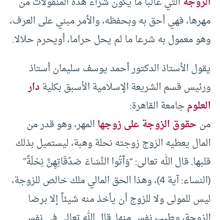
الزوجة
التي غالبا ما يكون شراء هذه المنقولات من
مهرها، فهي أحق به وبحفظه، والأمر مبني على العرف،
وهو معمول به شرعا ما لم يحل حراما، أويحرم حلالا.
يقول الأستاذ الدكتور أحمد يوسف سليمان أستاذ
ورئيس قسم الشريعة الإسلامية الأسبق بكلية
دار
العلوم
جامعة القاهرة:
من
حقوق الزوجة على زوجها
المهر، وهو قدر من
المال يعطيه الزوج زوجته نحلة وهبة، ليستميل بذلك
قلبها. قال الله تعالى: “وَآَتُوا النِّسَاءَ صَدُقَاتِهِنَّ نِحْلَةً”
(النساء: آية 4)، وهذا الحق المالي ملك خالص للزوجة،
ليس للمولى ولا للزوج أن يأخذ منه شيئاً إلا برضا
الزوجة، وطيب نفس منها. قال الله تعالى في نفس