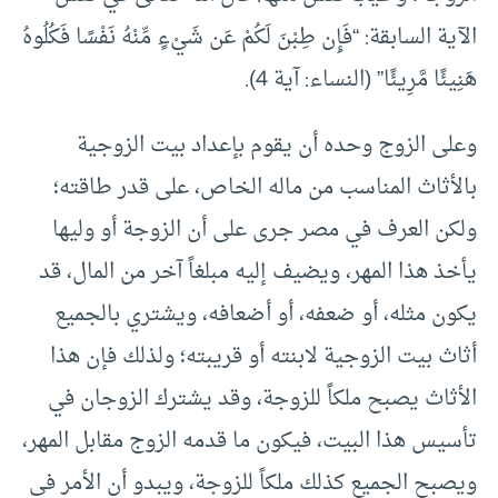
الآية السابقة: “فَإِن طِبْنَ لَكُمْ عَن شَيْءٍ مِّنْهُ نَفْسًا فَكُلُوهُ
هَنِيئًا مَّرِيئًا” (النساء: آية 4).
وعلى الزوج وحده أن يقوم بإعداد بيت الزوجية
بالأثاث المناسب من ماله الخاص، على قدر طاقته؛
ولكن العرف في مصر جرى على أن الزوجة أو وليها
يأخذ هذا المهر، ويضيف إليه مبلغاً آخر من المال، قد
يكون مثله، أو ضعفه، أو أضعافه، ويشتري بالجميع
أثاث بيت الزوجية لابنته أو قريبته؛ ولذلك فإن هذا
الأثاث يصبح ملكاً للزوجة، وقد يشترك الزوجان في
تأسيس هذا البيت، فيكون ما قدمه الزوج مقابل المهر،
ويصبح الجميع كذلك ملكاً للزوجة، ويبدو أن الأمر في