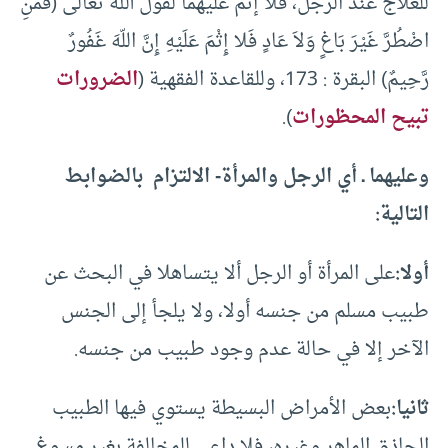
للعلاج عند الرجل، فلا إثم عليهما لقول الله تعالى (فَمَنِ
اضْطُرَّ غَيْرَ بَاغٍ وَلاَ عَادٍ فَلا إِثْمَ عَلَيْهِ إِنَّ اللّهَ غَفُورٌ
رَّحِيمٌ) البقرة : 173، وللقاعدة الفقهية (
الضرورات
تبيح المحظورات
).
وعليهما ـ أي الرجل والمرأة- الالتزام بالضوابط
التالية:
أولا:
على المرأة أو الرجل ألا يتساهلا في البحث عن
طبيب مسلم من جنسه أولا، ولا يلجأ إلى الجنس
الآخر إلا في حالة عدم وجود طبيب من جنسه.
ثانيا:
بعض الأمراض البسيطة يستوي فيها الطبيب
الحاذق الماهر وغيره، فلا داعي للمخالفة بغير مسوغ.