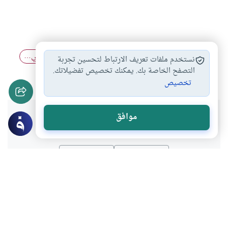
أحكام التداوي
أحكام التداوي في…
أقوال الفقهاء في…
#
#
#
نستخدم ملفات تعريف الارتباط لتحسين تجربة
التداوي والأخذ بالأسباب
كشف العورة من…
التصفح الخاصة بك. يمكنك تخصيص تفضيلاتك.
#
#
تخصيص
هل انتفعت بهذا المحتوى؟
موافق
نعم
لا
موضوعات ذات صلة