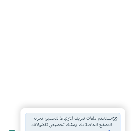
فضائل الحج
محظورات الحج
الحج على نفقة…
#
#
#
نستخدم ملفات تعريف الارتباط لتحسين تجربة
الحج عن الميت
التصفح الخاصة بك. يمكنك تخصيص تفضيلاتك.
#