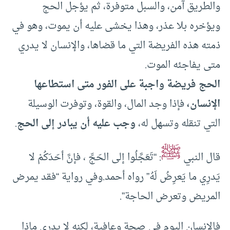
والطريق آمن، والسبل متوفرة، ثم يؤجل الحج
ويؤخره بلا عذر، وهذا يخشى عليه أن يموت، وهو في
ذمته هذه الفريضة التي ما قضاها، والإنسان لا يدري
متى يفاجئه الموت.
الحج فريضة واجبة على الفور متى استطاعها
الإنسان،
فإذا وجد المال، والقوة، وتوفرت الوسيلة
التي تنقله وتسهل له،
وجب عليه أن يبادر إلى الحج
.
ﷺ
قال النبي
: “تَعَجَّلُوا إلى الحَجِّ ، فإنَّ أحَدَكُمْ لا
يَدرِي ما يَعرِضُ لَهُ” رواه أحمد.وفي رواية “فقد يمرض
المريض وتعرض الحاجة”.
فالإنسان اليوم في صحة وعافية، لكنه لا يدري ماذا