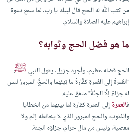
من كتب الله له الحج قال لبيك يا رب، لما سمع دعوة
إبراهيم عليه الصلاة والسلام.
ما هو فضل الحج وثوابه؟
ﷺ
الحج فضله عظيم، وأجره جزيل، يقول النبي
:
“العُمرةُ إلى العُمرةِ كفَّارةُ ما بَيْنَهما والحجُّ المبرورُ ليس
له جزاءٌ إلَّا الجنَّةُ” متفق عليه.
ف
العمرة
إلى العمرة كفارة لما بينهما من الخطايا
والذنوب، والحج المبرور الذي لا يخالطه إثم ولا
معصية، وليس من مال حرام، جزاؤه الجنة.