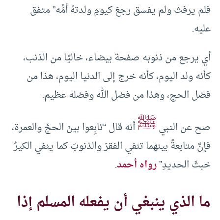
فلم يرفث ولم يفسق رجعَ كيومِ ولدتهُ أمُّه” متفق
عليه.
أي يرجع من ذنوبه صفحة بيضاء، خاليًا من الذنب،
كأنه ولد اليوم، كأنه خرج إلى الدنيا اليوم، هذا من
فضل الحج، وهذا من فضل الله وفضله عظيم.
ﷺ
صح عن النبي
أنه قال “تابِعوا بينَ الحجِّ والعمرة،
فإنَّ متابعةً بينهما تنفي الفقرَ والذنوبَ كما ينفي الكيرُ
خبثَ الحديدِ”
رواه أحمد
.
ما الذي ينبغي أن يفعله المسلم إذا