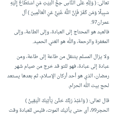
تعالى: ( وَلِلَّهِ عَلَى النَّاسِ حِجُّ الْبَيْتِ مَنِ اسْتَطَاعَ إِلَيْهِ
سَبِيلًا وَمَن كَفَرَ فَإِنَّ اللَّهَ غَنِيٌّ عَنِ الْعَالَمِينَ ) آل
عمران97.
فالعبد هو المحتاج إلى العبادة، وإلى الطاعة، وإلى
المغفرة والرحمة، والله هو الغني الحميد.
ولا يزال المسلم يتنقل من طاعة إلى طاعة، ومن
عبادة إلى عبادة، فهو للتو قد خرج من صيام شهر
رمضان، الذي هو أحد أركان الإسلام، ثم بعدها يستعد
لحج بيت الله الحرام.
قال تعالى: ( وَاعْبُدْ رَبَّكَ حَتَّىٰ يَأْتِيَكَ الْيَقِينُ )
الحجر99، أي حتى يأتيك الموت، فليس للعبادة وقت