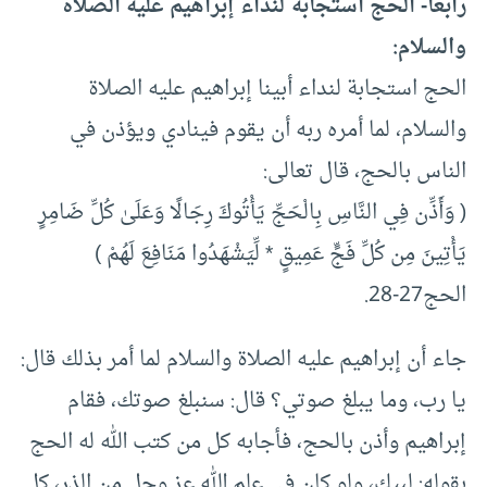
رابعاً- الحج استجابة لنداء إبراهيم عليه الصلاة
والسلام:
الحج استجابة لنداء أبينا إبراهيم عليه الصلاة
والسلام، لما أمره ربه أن يقوم فينادي ويؤذن في
الناس بالحج، قال تعالى:
( وَأَذِّن فِي النَّاسِ بِالْحَجِّ يَأْتُوكَ رِجَالًا وَعَلَىٰ كُلِّ ضَامِرٍ
يَأْتِينَ مِن كُلِّ فَجٍّ عَمِيقٍ * لِّيَشْهَدُوا مَنَافِعَ لَهُمْ )
الحج27-28.
جاء أن إبراهيم عليه الصلاة والسلام لما أمر بذلك قال:
يا رب، وما يبلغ صوتي؟ قال: سنبلغ صوتك، فقام
إبراهيم وأذن بالحج، فأجابه كل من كتب الله له الحج
بقوله: لبيك، ولو كان في علم الله عز وجل من الذر، كل