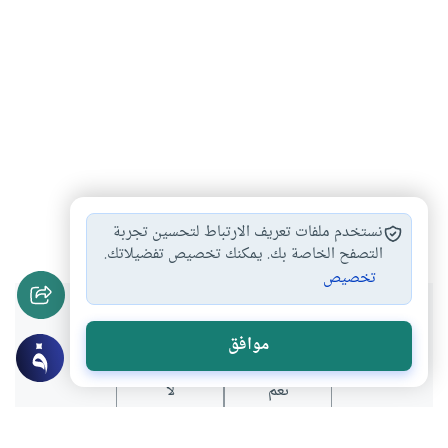
أحكام الجنائز
احكام الجنائز
بدع القبور والجنائز
#
#
#
نستخدم ملفات تعريف الارتباط لتحسين تجربة
التصفح الخاصة بك. يمكنك تخصيص تفضيلاتك.
تخصيص
هل انتفعت بهذا المحتوى؟
موافق
نعم
لا