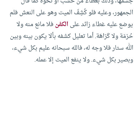
جسمها، وذلك بغطاء من خشب أو نحوه كما قال
الجمهور، وعليه فلو كُشِفَ الميت وهو على النعش فلم
يوضع عليه غطاء زائد على
الكفن
فلا مانع منه ولا
حُرْمَة ولا كَرَاهَة. أما تعليل كشفه بألا يكون بينه وبين
الله ستار فلا وجه له، فالله سبحانه عليم بكل شيء،
وبصير بكل شيء. ولا ينفع الميت إلا عمله.