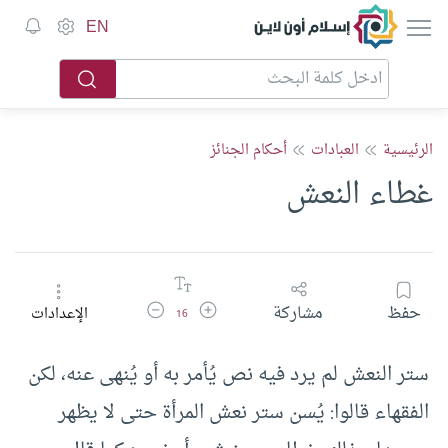
إسلام أون لاين
EN
الرئيسية
العبادات
أحكام الجنائز
غطاء النعش
زيادة حجم الخط
تقليل حجم الخط
حفظ
مشاركة
الإعدادات
16
ستر النعش لم يرد فيه نص يُأمر به أو يُنهى عنه، لكن
الفقهاء قالوا: يُسن ستر نعش المرأة حتى لا يظهر