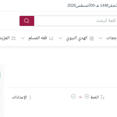
صَفَر
1448 هـ
-
09
أغسطس
2026
جمات
الهدي النبوي
فقه المسلم
المزيد
زيادة حجم الخط
تقليل حجم الخط
الخط
الإعدادات
16