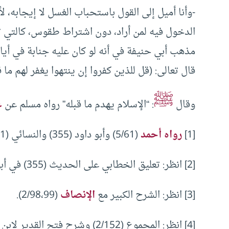
-وأنا أميل إلى القول باستحباب الغسل لا إيجابه، 
الدخول فيه لمن أراد، دون اشتراط طقوس، كالتي ت
مذهب أبي حنيفة في أنه لو كان عليه جنابة في أيام 
قال تعالى: (قل للذين كفروا إن ينتهوا يغفر لهم ما
ﷺ
وقال
: “الإسلام يهدم ما قبله” رواه مسلم عن
ع
[1]
رواه أحمد
(5/61) وأبو داود (355) والنسائي (5/3،41) والترمذي (605) وقال: حديث حسن.
[2] انظر: تعليق الخطابي على الحديث (355) في أبي داود.
[3] انظر: الشرح الكبير مع
الإنصاف
(2/98،99).
[4] انظر: المجموع (2/152) وشرح فتح القدير لابن الهمام (1/44،45).