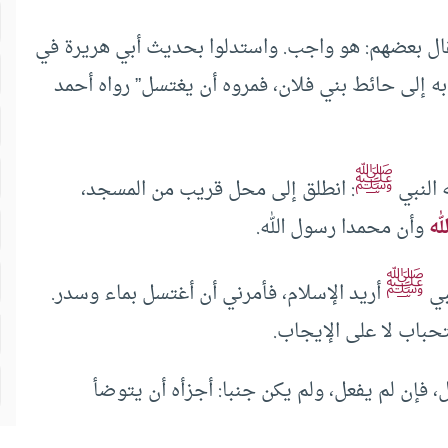
قال بعضهم: هو واجب. واستدلوا بحديث أبي هريرة في
 به إلى حائط بني فلان، فمروه أن يغتسل” رواه أحمد
ﷺ
 النبي
: انطلق إلى محل قريب من المسجد،
لله
وأن محمدا رسول الله.
ﷺ
بي
أريد الإسلام، فأمرني أن أغتسل بماء وسدر.
، فإن لم يفعل، ولم يكن جنبا: أجزأه أن يتوضأ