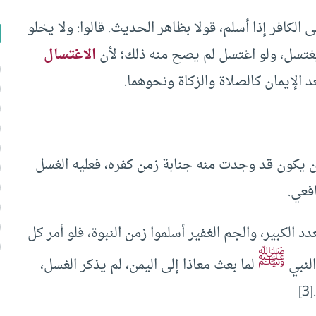
 الكافر إذا أسلم، قولا بظاهر الحديث. قالوا: ولا يخلو
يغتسل، ولو اغتسل لم يصح منه ذلك؛ لأن
الاغتسال
الإيمان كالصلاة والزكاة ونحوهما.
 يكون قد وجدت منه جنابة زمن كفره، فعليه الغسل
فعي.
د الكبير، والجم الغفير أسلموا زمن النبوة، فلو أمر كل
ﷺ
النبي
لما بعث معاذا إلى اليمن، لم يذكر الغسل،
]