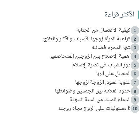
الأكثر قراءة
كيفية الاغتسال من الجنابة
1
كراهية المرأة زوجها الأسباب والآثار والعلاج
2
شهر المحرم فضائله
3
أهمية الإصلاح بين الزوجين المتخاصمين
4
دور الشباب في نصرة الإسلام
5
التحايل على الربا
6
عقوبة عقوق الزوجة لزوجها
7
حدود العلاقة بين الجنسين وضوابطها
8
الدعاء للميت من السنة النبوية
9
8 مسئوليات على الزوج تجاه زوجته
10