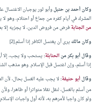
وكان أحمد بن حنبل
وأبو ثور يوجبان الاغتسال على
المشرك في أيام كفره من جماع أو احتلام، وهو لا 
من الجنابة
فرض من فروض الدين، لا يجزيه إلا بعد 
وكان مالك
يرى أن يغتسل الكافر إذا أسلم.[2]
وقال أبو بكر من
الحنابلة
:
يستحب ولا يجب، إلا أن
إذا أسلم، وإن اغتسل قبل الإسلام. وهو مذهب الشا
وقال
أبو حنيفة
:
لا يجب عليه الغسل بحال، لأن العد
من أسلم بالغسل، لنقل نقلا متواترا أو ظاهرا، ولأن 
ولو كان واجبا لأمرهم به، لأنه أول واجبات الإسلام.[3