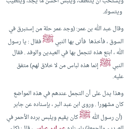
ويستحب أن يتنظف، ويلبس أحسن ما يجد، ويتطيب
ويتسوك.
وقال عبد الله بن عمر: (وجد عمر حلة من إستبرق في
ﷺ
السوق ، فأخذها فأتى بها النبي
فقال : يا رسول
الله ، ابتع هذه تتجمل بها في العيدين والوفد . فقال
ﷺ
النبي
إنما هذه لباس من لا خلاق لهم) متفق
عليه.
وهذا يدل على أن التجمل عندهم في هذه المواضع
كان مشهورا . وروى ابن عبد البر ، بإسناده عن جابر
ﷺ
(أن رسول الله
كان يقيم ويلبس برده الأحمر في
العيدين والجمعة) بإسناده
عن ابن عباس
، قال: (كان