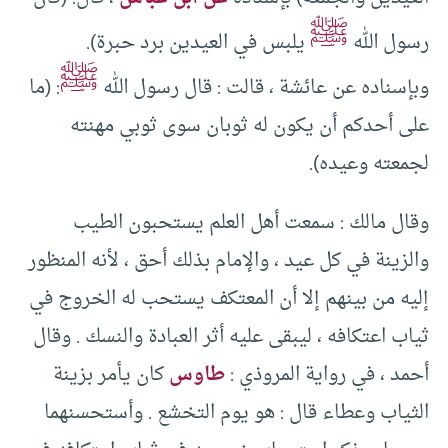
ﷺ
رسول الله
يلبس في العيدين برد حبرة).
ﷺ
وبإسناده عن عائشة ، قالت : قال رسول الله
: (ما
على أحدكم أن يكون له ثوبان سوى ثوبي مهنته
لجمعته وعيده).
وقال مالك : سمعت أهل العلم يستحبون الطيب
والزينة في كل عيد ، والإمام بذلك أحق ، لأنه المنظور
إليه من بينهم إلا أن المعتكف يستحب له الخروج في
ثياب اعتكافه ، ليبقى عليه أثر العبادة والنسك . وقال
أحمد ، في رواية المروذي :
طاوس
كان يأمر بزينة
الثياب وعطاء قال : هو يوم التخشع . وأستحسنهما