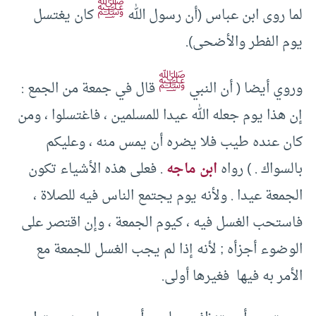
ﷺ
لما روى ابن عباس (أن رسول الله
كان يغتسل
يوم الفطر والأضحى).
ﷺ
وروي أيضا ( أن النبي
قال في جمعة من الجمع :
إن هذا يوم جعله الله عيدا للمسلمين ، فاغتسلوا ، ومن
كان عنده طيب فلا يضره أن يمس منه ، وعليكم
بالسواك . ) رواه
ابن ماجه
. فعلى هذه الأشياء تكون
الجمعة عيدا . ولأنه يوم يجتمع الناس فيه للصلاة ،
فاستحب الغسل فيه ، كيوم الجمعة ، وإن اقتصر على
الوضوء أجزأه ; لأنه إذا لم يجب الغسل للجمعة مع
الأمر به فيها فغيرها أولى.