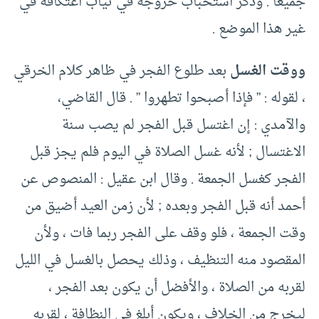
جميعا . وذكر استحباب خروجه في ثياب اعتكافه في
غير هذا الموضع .
ووقت الغسل
بعد طلوع الفجر في ظاهر كلام الخرقي
، لقوله : ” فإذا أصبحوا تطهروا ” . قال القاضي،
والآمدي : إن اغتسل قبل الفجر لم يصب سنة
الاغتسال ; لأنه غسل الصلاة في اليوم فلم يجز قبل
الفجر كغسل الجمعة . وقال ابن عقيل : المنصوص عن
أحمد أنه قبل الفجر وبعده ; لأن زمن العيد أضيق من
وقت الجمعة ، فلو وقف على الفجر ربما فات ، ولأن
المقصود منه التنظيف ، وذلك يحصل بالغسل في الليل
لقربه من الصلاة ، والأفضل أن يكون بعد الفجر ،
ليخرج من الخلاف ، ويكون أبلغ في النظافة ، لقربه