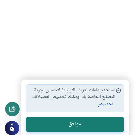
عيد الفطر
هدي النبي في…
أحكام صلاة العيد
#
#
#
نستخدم ملفات تعريف الارتباط لتحسين تجربة
عيد الأضحى
غسل العيد
ليلة العيد
التصفح الخاصة بك. يمكنك تخصيص تفضيلاتك.
#
#
#
تخصيص
هل انتفعت بهذا المحتوى؟
موافق