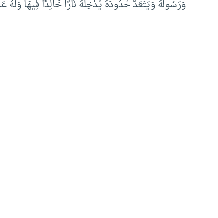
وَرَسُولَهُ وَيَتَعَدَّ حُدُودَهُ يُدْخِلْهُ نَارًا خَالِدًا فِيهَا وَلَهُ عَذَ