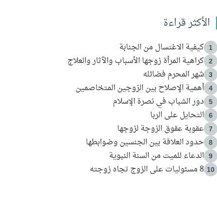
الأكثر قراءة
كيفية الاغتسال من الجنابة
1
كراهية المرأة زوجها الأسباب والآثار والعلاج
2
شهر المحرم فضائله
3
أهمية الإصلاح بين الزوجين المتخاصمين
4
دور الشباب في نصرة الإسلام
5
التحايل على الربا
6
عقوبة عقوق الزوجة لزوجها
7
حدود العلاقة بين الجنسين وضوابطها
8
الدعاء للميت من السنة النبوية
9
8 مسئوليات على الزوج تجاه زوجته
10