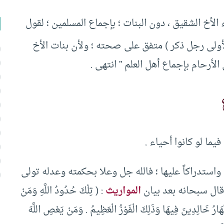
ء الأخ الشقيق ، دون البنات ؛ بإجماع المسلمين ؛ لقول
 لأولى رجل ذكر ) متفق على صحته ؛ ولأن بنات الأخ
أرحام بإجماع أهل العلم ” انتهى .
ما لو كانوا أحياء .
واستدراكاً عليها ؛ فالله جل وعلا بحكمته وعدله تولى
قال سبحانه بعد بيان
المواريث
: ( تِلْكَ حُدُودُ اللَّهِ وَمَنْ
هَارُ خَالِدِينَ فِيهَا وَذَلِكَ الْفَوْزُ الْعَظِيمُ . وَمَنْ يَعْصِ اللَّهَ