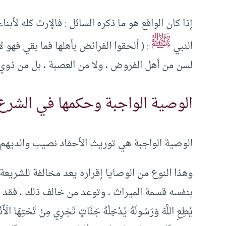
إذا كان الواقع هو ما ذكره السائل : فالإرث كله لأبنا
ﷺ
النبي
: ( ألحقوا الفرائض بأهلها فما بقي فهو
لسن من أهل الفروض ، ولا من العصبة ، بل من ذوي ال
الوصية الواجبة وحكمها في الشرع
الوصية الواجبة هي توريث الأحفاد نصيب والديهم في
وهذا النوع من الوصايا إقراره يعد مخالفة للشريعة 
بنفسه قسمة الميراث ، وتوعد من خالف ذلك ، فقد 
يُطِعِ اللَّهَ وَرَسُولَهُ يُدْخِلْهُ جَنَّاتٍ تَجْرِي مِنْ تَحْتِهَا الْأَنْ