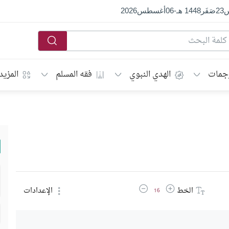
س
23
صَفَر
1448 هـ
-
06
أغسطس
2026
جمات
الهدي النبوي
فقه المسلم
المزيد
زيادة حجم الخط
تقليل حجم الخط
الخط
الإعدادات
16