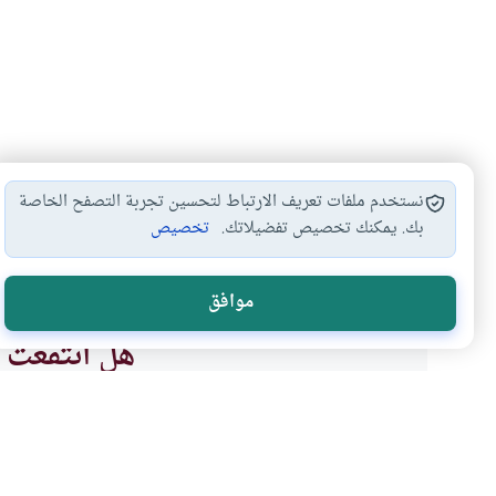
نستخدم ملفات تعريف الارتباط لتحسين تجربة التصفح الخاصة
بك. يمكنك تخصيص تفضيلاتك.
تخصيص
ميراث أولي الأرحام
احكام الميراث والوصية
حق النساء
#
#
#
موافق
هل انتفعت ب
نعم