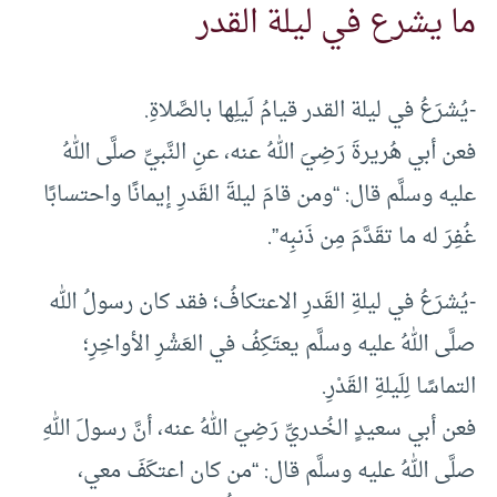
ما يشرع في ليلة القدر
-يُشرَعُ في ليلة القدر قيامُ لَيلِها بالصَّلاةِ.
فعن أبي هُريرةَ رَضِيَ اللهُ عنه، عنِ النَّبيِّ صلَّى اللهُ
عليه وسلَّم قال: “ومن قامَ ليلةَ القَدرِ إيمانًا واحتسابًا
غُفِرَ له ما تقَدَّمَ مِن ذَنبِه”.
-يُشرَعُ في ليلةِ القَدرِ الاعتكافُ؛ فقد كان رسولُ الله
صلَّى اللهُ عليه وسلَّم يعتَكِفُ في العَشْرِ الأواخِرِ؛
التماسًا لِلَيلةِ القَدْرِ.
فعن أبي سعيدٍ الخُدريِّ رَضِيَ اللهُ عنه، أنَّ رسولَ اللهِ
صلَّى اللهُ عليه وسلَّم قال: “من كان اعتكَفَ معي،