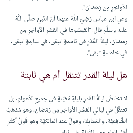
الأواخِرِ مِن رَمَضانَ”.
وعنِ ابن عباس رَضِيَ اللهُ عنهما أنَّ النَّبيَّ صلَّى اللهُ
عليه وسلَّم قال: “التَمِسُوها في العَشرِ الأواخِرِ مِن
رمضانَ، ليلةُ القَدْرِ في تاسعةٍ تبقى، في سابعةٍ تبقى،
في خامسةٍ تبقى”.
هل ليلة القدر تتنقل أم هي ثابتة
لا تختَصُّ ليلةُ القَدرِ بليلةٍ مُعَيَّنةٍ في جميعِ الأعوامِ، بل
تتنقَّلُ في ليالي العَشْرِ الأواخِرِ مِن رَمَضانَ، وهو مَذهَبُ
الشَّافِعيَّة، والحَنابِلة، وقولٌ عند المالكيِّة وهو قَولُ أكثَرِ
أهلِ العلم ومن الأدلة على ذلك: