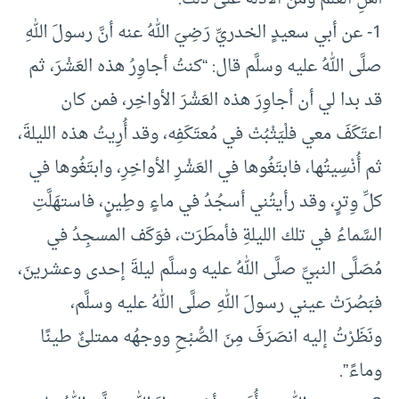
1- عن أبي سعيدٍ الخدريِّ رَضِيَ اللهُ عنه أنَّ رسولَ اللهِ
صلَّى اللهُ عليه وسلَّم قال: “كنتُ أجاوِرُ هذه العَشْرَ، ثم
قد بدا لي أن أجاوِرَ هذه العَشْرَ الأواخِر، فمن كان
اعتَكَفَ معي فلْيَثْبُتْ في مُعتَكَفِه، وقد أُرِيتُ هذه الليلةَ،
ثم أُنْسِيتُها، فابتَغُوها في العَشْرِ الأواخِرِ، وابتَغُوها في
كلِّ وِترٍ، وقد رأيتُني أسجُدُ في ماءٍ وطِينٍ، فاستهَلَّتِ
السَّماءُ في تلك الليلةِ فأمطَرَت، فوَكَف المسجِدُ في
مُصَلَّى النبيِّ صلَّى اللهُ عليه وسلَّم ليلةَ إحدى وعشرينَ،
فبَصُرَتْ عيني رسولَ اللهِ صلَّى اللهُ عليه وسلَّم،
ونَظَرْتُ إليه انصَرَفَ مِنَ الصُّبْحِ ووجهُه ممتلئٌ طينًا
وماءً”.