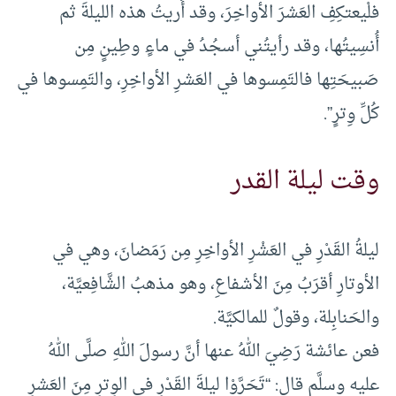
فلْيعتكِفِ العَشرَ الأواخِرَ، وقد أُريتُ هذه الليلةَ ثم
أُنسِيتُها، وقد رأيتُني أسجُدُ في ماءٍ وطِينٍ مِن
صَبيحَتِها فالتَمِسوها في العَشرِ الأواخِرِ، والتَمِسوها في
كُلِّ وِترٍ”.
وقت ليلة القدر
ليلةُ القَدْرِ في العَشْرِ الأواخِرِ مِن رَمَضانَ، وهي في
الأوتارِ أقرَبُ مِنَ الأشفاعِ، وهو مذهبُ الشَّافِعيَّة،
والحَنابِلة، وقولٌ للمالكيَّة.
فعن عائشة رَضِيَ اللهُ عنها أنَّ رسولَ اللهِ صلَّى اللهُ
عليه وسلَّم قال: “تَحَرَّوْا ليلةَ القَدْرِ في الوِترِ مِنَ العَشرِ