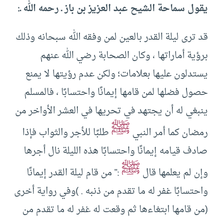
يقول سماحة الشيح عبد العزيز بن باز ـ رحمه الله ـ:
قد ترى ليلة القدر بالعين لمن وفقه الله سبحانه وذلك
برؤية أماراتها ، وكان الصحابة رضي الله عنهم
يستدلون عليها بعلامات؛ ولكن عدم رؤيتها لا يمنع
حصول فضلها لمن قامها إيمانًا واحتسابًا ، فالمسلم
ينبغي له أن يجتهد في تحريها في العشر الأواخر من
ﷺ
رمضان كما أمر النبي
طلبًا للأجر والثواب فإذا
صادف قيامه إيمانًا واحتسابًا هذه الليلة نال أجرها
ﷺ
وإن لم يعلمها قال
:” من قام ليلة القدر إيمانًا
واحتسابًا غفر له ما تقدم من ذنبه . )وفي رواية أخرى
(من قامها ابتغاءها ثم وقعت له غفر له ما تقدم من