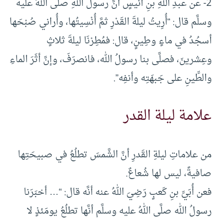
2- عن عبدِ اللهِ بنِ أُنَيسٍ أنَّ رسولَ اللهِ صلَّى اللهُ عليه
وسلَّم قال: “أُرِيتُ ليلةَ القَدْرِ ثمَّ أُنْسِيتُها، وأُراني صُبْحَها
أسجُدُ في ماءٍ وطِينٍ، قال: فمُطِرْنَا ليلةَ ثلاثٍ
وعِشرينَ، فصلَّى بنا رسولُ الله، فانصرَفَ، وإنَّ أثَرَ الماءِ
والطِّينِ على جَبهَتِه وأنفِه”.
علامة ليلة القدر
من علاماتِ ليلةِ القَدرِ أنَّ الشَّمسَ تطلُعُ في صبيحَتِها
صافيةً، ليس لها شُعاعٌ.
فعن أُبَيِّ بنِ كَعبٍ رَضِيَ اللهُ عنه أنَّه قال: “… أخبَرَنا
رسولُ الله صلَّى اللهُ عليه وسلَّم أنَّها تطلُعُ يومَئذٍ لا