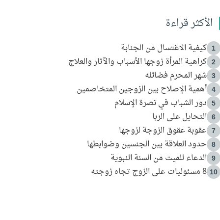
الأكثر قراءة
كيفية الاغتسال من الجنابة
1
كراهية المرأة زوجها الأسباب والآثار والعلاج
2
شهر المحرم فضائله
3
أهمية الإصلاح بين الزوجين المتخاصمين
4
دور الشباب في نصرة الإسلام
5
التحايل على الربا
6
عقوبة عقوق الزوجة لزوجها
7
حدود العلاقة بين الجنسين وضوابطها
8
الدعاء للميت من السنة النبوية
9
8 مسئوليات على الزوج تجاه زوجته
10