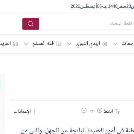
س
23
صَفَر
1448 هـ
-
06
أغسطس
2026
جمات
الهدي النبوي
فقه المسلم
المزيد
زيادة حجم الخط
تقليل حجم الخط
الخط
الإعدادات
16
ة في أمور العقيدة الناتجة عن الجهل، والتي من