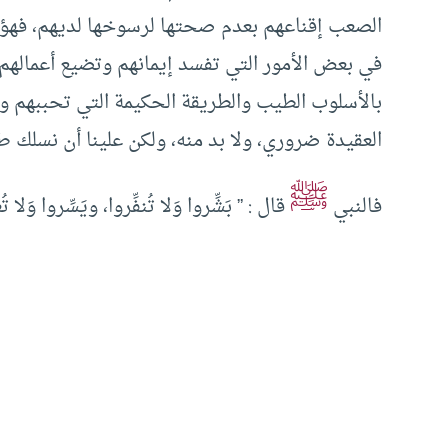
الصعب إقناعهم بعدم صحتها لرسوخها لديهم، فهؤلاء
في بعض الأمور التي تفسد إيمانهم وتضيع أعمالهم،
بالأسلوب الطيب والطريقة الحكيمة التي تحببهم و
العقيدة ضروري، ولا بد منه، ولكن علينا أن نسلك 
ﷺ
فالنبي
قال : ”
بَشِّروا وَلا تُنفِّروا، ويَسِّروا وَلا ت