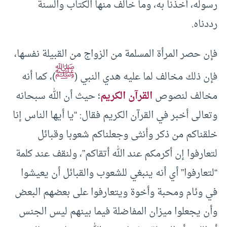
رسوله، أخذنا به، وما خالف منها الكتاب والسنة
رددناه.
فإن حصر المرأة المسلمة من الزواج من القبيلة نفسها،
ﷺ
فإن ذلك مخالف لما عليه هدي النبي (
)، كما أنه
مخالف لنصوص
القرآن الكريم
؛ حيث أن الله سبحانه
وتعالى أخبر في القرآن الكريم فقال: “يا أيها الناس إنا
خلقناكم من ذكر وأنثى وجعلناكم شعوبا وقبائل
لتعارفوا إن أكرمكم عند الله أتقاكم”، ولنقف عند كلمة
“لتعارفوا” أي أنه ينبغي للشعوب والقبائل أن يعيشوا
في وئام ومحبة وأخوة ويتعارفوا على بعضهم البعض
وأن يجعلوا ميزان المفاضلة فيما بينهم ليس الجنس