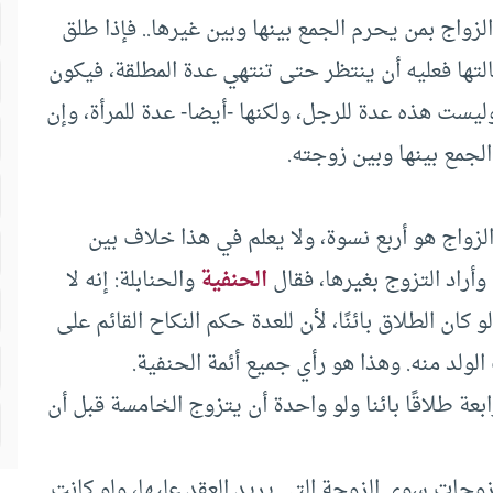
لزواج بمن يحرم الجمع بينها وبين غيرها.. فإذا طلق
التها فعليه أن ينتظر حتى تنتهي عدة المطلقة، فيكون
وليست هذه عدة للرجل، ولكنها -أيضا- عدة للمرأة، وإن
لجمع بينها وبين زوجته.
زواج هو أربع نسوة، ولا يعلم في هذا خلاف بين
وأراد التزوج بغيرها، فقال
الحنفية
والحنابلة: إنه لا
ان الطلاق بائنًا، لأن للعدة حكم النكاح القائم على
ولد منه. وهذا هو رأي جميع أئمة الحنفية.
بعة طلاقًا بائنا ولو واحدة أن يتزوج الخامسة قبل أن
 زوجات سوى الزوجة التي يريد العقد عليها، ولو كانت