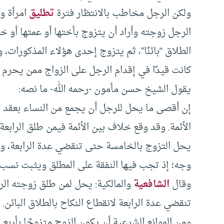
ولكن الرجل مخاطب بالانتظار فترة
تطليق
امرأة وا
الرجل زوجته وأراد أن يتزوج بأختها أو عمتها أو خ
الطلاق “بائنًا”، ثم يتزوج إحدى هؤلاء المذكورات، 
كانت قيدًا في إقدام الرجل على الزواج ممن يحرم ا
يقول الشيخ حسن مأمون -رحمه الله- ما نصه:
إن أقصى ما يحل للرجل أن يجمع من النساء بعقد ال
الأئمة. وقد وقع خلاف بين الأئمة فيمن طلق الرابعة 
يحل التزوج بالخامسة حتى تنقضي عدة الرابعة، ولو ك
وجه؛ إذ تجب فيها النفقة على المطلق ويثبت نسب ال
وقال
الشافعية
والمالكية: يحل لمن طلق زوجته الرا
تنقضي عدة الرابعة لانقطاع النكاح بالطلاق البائن.
ومن الموانع الشرعية أن يكون الزوج متزوجًا بأربع