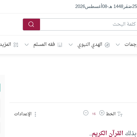
25
صَفَر
1448 هـ
-
08
أغسطس
2026
جمات
الهدي النبوي
فقه المسلم
المزيد
زيادة حجم الخط
تقليل حجم الخط
الخط
الإعدادات
16
 بذلك
القرآن الكريم
..