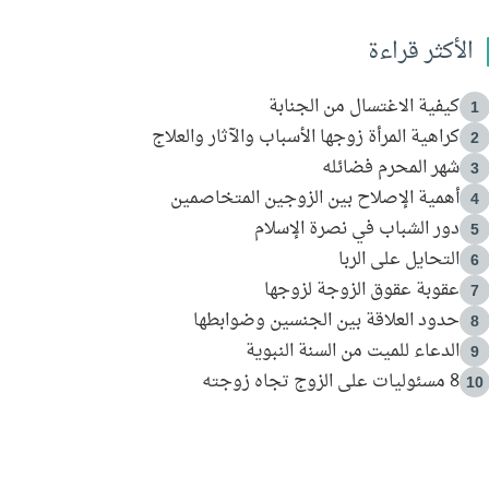
الأكثر قراءة
كيفية الاغتسال من الجنابة
1
كراهية المرأة زوجها الأسباب والآثار والعلاج
2
شهر المحرم فضائله
3
أهمية الإصلاح بين الزوجين المتخاصمين
4
دور الشباب في نصرة الإسلام
5
التحايل على الربا
6
عقوبة عقوق الزوجة لزوجها
7
حدود العلاقة بين الجنسين وضوابطها
8
الدعاء للميت من السنة النبوية
9
8 مسئوليات على الزوج تجاه زوجته
10