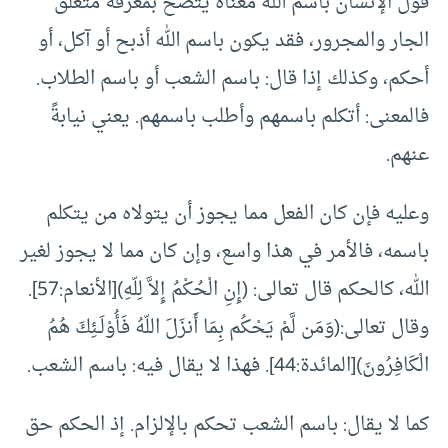
قول الإنسان باسم الله معناه يتضح بمعرفة متعلق
الجار والمجرور، فقد يكون باسم الله أذبح أو آكل، أو
أحكم، وكذلك إذا قال: باسم الشعب أو باسم الطلاب.
فالمعنى: أتكلم باسمهم وأطلب باسمهم. يعني نيابةً
عنهم.
وعليه فإن كان الفعل مما يجوز أن يتولاه من يتكلم
باسمه، فالأمر في هذا واسع، وإن كان مما لا يجوز لغير
الله، كالحكم قال تعالى: (إِنِ الْحُكْمُ إِلاَّ لِلّهِ)[الأنعام:57].
وقال تعالى:(وَمَن لَّمْ يَحْكُم بِمَا أَنزَلَ اللّهُ فَأُوْلَـئِكَ هُمُ
الْكَافِرُونَ)[المائدة:44]. فهذا لا يقال فيه: باسم الشعب.
كما لا يقال: باسم الشعب تحكم بالإلزام. إذ الحكم حق