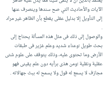
يعتقد بالدين أن لا ينفى شيئًا مما يدل عليه ظاهر
الآيات والأحاديث التي صح سندها وينصرف عنها
إلى التأويل إلا بدليل عقلى يقطع بأن الظاهر غير مراد
.‏
والوصول إلى ذلك فى مثل هذه المسألة يحتاج إلى
بحث طويل ؛وعناء شديد وعلم غزير فى طبقات
الأرض وما تحتوى عليه، وذلك يتوقف على علوم شتى
عقلية ونقلية ؛ومن هذى برأيه دون علم يقينى فهو
مجازف لا يسمع له قول ولا يسمح له ببث جهالاته .