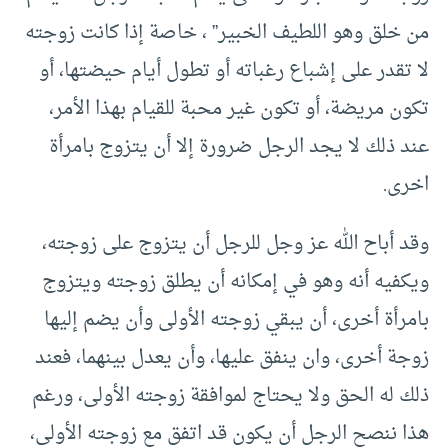
من خلق وهو اللطيف الخبير” ، خاصة إذا كانت زوجته
لا تقدر على إشباع رغباته أو تطول أيام حيضتها، أو
تكون مريضة، أو تكون غير محبة للقيام بهذا الأمر،
عند ذلك لا يجد الرجل ضرورة إلا أن يتزوج بامرأة
اخرى.
وقد أباح الله عز وجل للرجل أن يتزوج على زوجته،
ويكفيه أنه وهو في إمكانه أن يطلق زوجته ويتزوج
بامرأة أخرى، أن يبقي زوجته الأولى وأن يضم إليها
زوجة أخرى، وان ينفق عليها، وأن يعدل بينهما، فعند
ذلك له الحق ولا يحتاج لموافقة زوجته الأولى، ورغم
هذا ننصح الرجل أن يكون قد اتفق مع زوجته الأولى،