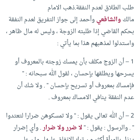
طلب الطلاق لعدم النفقة.ذهب الامام
مالك
والشافعي
وأحمد إلى جواز التفريق لعدم النفقة
بحكم القاضي إذا طلبته الزوجة ، وليس له مال ظاهر ،
واستدلوا لمذهبهم هذا بما يأتي :
1 – أن الزوج مكلف بأن يمسك زوجته بالمعروف أو
يسرحها ويطلقها بإحسان ، لقول الله سبحانه : ”
فإمساك بمعروف أو تسريح بإحسان ” . ولا شك أن
عدم النفقة ينافي الامساك بمعروف .
2 – أن الله تعالى يقول : ” ولا تمسكوهن ضرارا لتعتدوا
” . والرسول : يقول : ”
لا ضرر ولا ضرار
. وأي إضرار
ينزل بالمرأة أكثر من ترك الانفاق عليها . وإن على