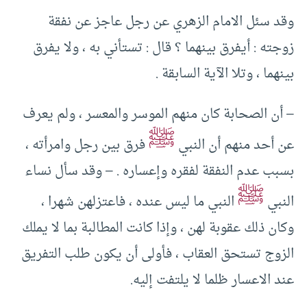
وقد سئل الامام الزهري عن رجل عاجز عن نفقة
زوجته : أيفرق بينهما ؟ قال : تستأني به ، ولا يفرق
بينهما ، وتلا الآية السابقة .
– أن الصحابة كان منهم الموسر والمعسر ، ولم يعرف
ﷺ
عن أحد منهم أن النبي
فرق بين رجل وامرأته ،
بسبب عدم النفقة لفقره وإعساره . – وقد سأل نساء
ﷺ
النبي
النبي ما ليس عنده ، فاعتزلهن شهرا ،
وكان ذلك عقوبة لهن ، وإذا كانت المطالبة بما لا يملك
الزوج تستحق العقاب ، فأولى أن يكون طلب التفريق
عند الاعسار ظلما لا يلتفت إليه.