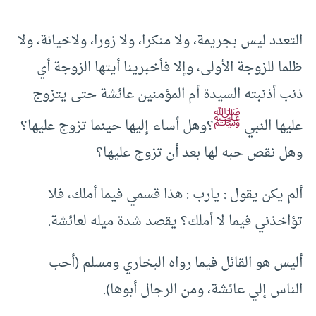
التعدد ليس بجريمة، ولا منكرا، ولا زورا، ولاخيانة، ولا
ظلما للزوجة الأولى، وإلا فأخبرينا أيتها الزوجة أي
ذنب أذنبته السيدة أم المؤمنين عائشة حتى يتزوج
ﷺ
عليها النبي
؟وهل أساء إليها حينما تزوج عليها؟
وهل نقص حبه لها بعد أن تزوج عليها؟
ألم يكن يقول : يارب : هذا قسمي فيما أملك، فلا
تؤاخذني فيما لا أملك؟ يقصد شدة ميله لعائشة.
أليس هو القائل فيما رواه البخاري ومسلم (أحب
الناس إلي عائشة، ومن الرجال أبوها).