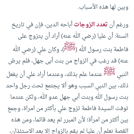
وبين لها هذه الأسباب.
ورغم أن
تعدد الزوجات
أباحه الدين، فإن في تاريخ
السنة: أن عليا (رضي الله عنه) أراد أن يتزوج على
ﷺ
فاطمة بنت رسول الله (
)، وكان علي (رضي الله
عنه) قد رغب في الزواج من بنت أبى جهل، فلم يرضَ
ﷺ
النبي
عندما علم بذلك، وعندما أراد علي أن يفعل
ذلك، بين النبي السبب وهو ألا يجتمع تحت رجل واحد
بنت رسول الله وبنت أبي جهل عدو الله، ولكن عندما
توفت السيدة فاطمة تزوج علي بأكثر من امراة، وجمع
بين أكثر من امرأة؛ لأن المبرر لم يعد قائما، ومن هذه
القصة نعلم أن عليا لم يقم بالزواج إلا بعد الاستئذان،