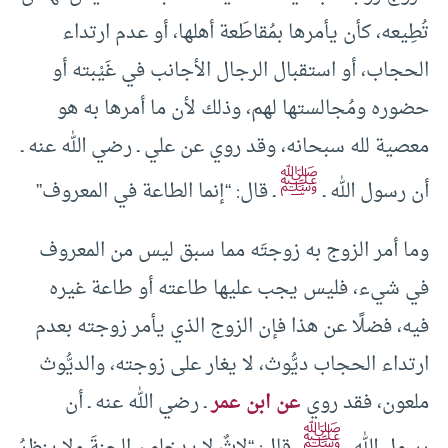
تُطِيعه، كأن يأمرها بمُقاطَعة أهلها، أو عدم ارتداء
الحجاب، أو استقبال الرجال الأجانب في غَيْبته أو
حضوره ومُجالستها لهم، وذلك لأن ما أمرها به هو
معصية لله سبحانه، وقد روي عن علي ـ رضي الله عنه ـ
ﷺ
أن رسول الله ـ
ـ قال: “إنما الطاعة في المعروف”
وما أمر الزوج به زوجتَه مما سبق ليس من المعروف
في شيء، فليس يجب عليها طاعته أو طاعة غيره
فيه، فضلًا عن هذا فإن الزوج الذي يأمر زوجته بعدم
ارتداء الحجاب ديُّوث، لا يغار على زوجته، والديُّوث
ملعون، فقد روي
عن ابن عمر
ـ رضي الله عنه ـ أن
ﷺ