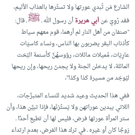
الشارع مَن تُبدي عورتها ولا تستُرها بالعذاب الأليم،
ﷺ
فقد رُوِيَ عن
أبي هريرة
أن رسول الله ـ
ـ قال:
“صنفان من أهل النار لم أرهما، قوم معهم سياط
كأذناب البقر يضربون بها الناس، ونساء كاسيَات
عارِيَات، مُميلات مائلات، رؤوسهُنَّ كأسنمة البُخت
المائلة، لا يدخلن الجنة ولا يجدنَ ريحها، وإن ريحها
ليُوجَد من مسيرة كذا وكذا”،
ففي هذا الحديث وعيد شديد للنساء المتبرِّجات،
اللاتي يبدين عوراتهن ولا يَستُرْنَها، فإذا تبيَّن هذا، وأن
ستر المرأة عورتها فرض، فليس لها أن تطيع أحدًا ـ
زوجًا كان أو غيره ـ في ترك هذا الفرض، بعدم ارتداء