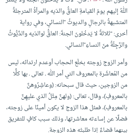
رسول الله ـ
ـ قال: “لاثٌ لا يدخلون الجنةَ ولا ينظرُ
اللهُ إليهم يومَ القيامةِ العاقُّ والدَيه والمرأةُ المترجلةُ
المتشبهةُ بالرجالِ والديوثُ ”النسائي، وفي رواية
أخرى: “ثلاثةٌ لا يَدخُلونَ الجنةَ: العاقُّ لوالدَيه والدَّيُّوثُ
والرَّجِلَةُ منَ النساءِ”النسائي.
وأمر الزوج زوجته بخلْع الحجاب أوعدم ارتدائه، ليس
من المُعاشَرة بالمعروف التي أمر الله ـ تعالى ـ بها كلًّا
من الزوجين، حيث قال سبحانه: (وعاشِرُوهنَّ
بالمعروفِ)، وقال، تعالى: (ولهنَّ مِثْلُ الذي عليهِنَّ
بالمعروفِ)، فمثل هذا الزوج لا يكون أمينًا على زوجته،
فضلًا عن إساءته معاشرتها، وذلك سبب كافٍ للتفريق
بينهما قضاءً إذا طلبتْه هذه الزوجة.