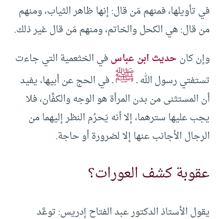
في تأويلها، فمنهم مَن قال: إنها ظاهر الثياب، ومنهم
من قال: هي الكحل والخاتم، ومنهم مَن قال غير ذلك.
وإن كان
حديث ابن عباس
في الخثعمية التي جاءت
ﷺ
تستفتي رسول الله ـ
ـ في الحج عن أبيها، يفيد
أن المستثنى من بدن المرأة هو الوجه والكفَّان، فلا
يجب عليها سترهما، إلا أنه يَحرُم النظر إليهما من
الرجال الأجانب عنها إلا لضرورة أو حاجة.
عقوبة كشف العورات؟
يقول الأستاذ الدكتور عبد الفتاح إدريس: توعَّد