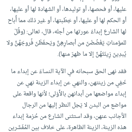
عليها، أو فحصها، أو توليدها، أو الشهادة لها أو عليها،
أو الحكم لها أو عليها، أو خِطْبتها، أو غير ذلك مما أُباح
لها الشارع إبداءَ عورتها من أجله، قال، تعالى: (وقُلْ
للمؤمناتِ يَغْضُضْنَ من أبصارِهِنَّ ويَحفَظْنَ فُروجَهُنَّ ولا
يُبدِينَ زِينَتَهُنَّ إلا ما ظهرَ منها).
فقد نهى الحق سبحانه في الآية النساءَ عن إبداء ما
خَفِي من زينتهن، والنهي عن إبداء الزينة نهي عن
إبداء مواضعها من أبدانهن بالأَوْلى؛ لأنها واقعة على
مواضع من البدن لا يَحِل النظر إليها من الرجال
الأجانب عنهن، وقد استثنى الشارع من حُرْمة إبداء
هذه الزينة، الزينة الظاهرة، على خلاف بين المُفَسِّرين