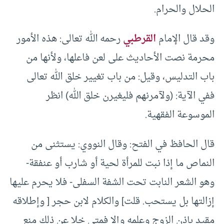
الحلال والحرام.
وقد قال الإمام
القرطبي
رحمه الله تعالى: هذه الأمور
محرمة نصت الأحاديث على لعن فاعلها، ولأنها من
باب التدليس، وقيل: من باب تغيير خلق الله تعالى
ففي الآية: (ولآمرنهم فليغيرن خلق الله) انظر
الموسوعة الفقهية.
قال الحافظ في الفتح: وقال النووي: يستثنى من
النماص ما إذا نبت للمرأة لحية أو شارب أو عنفقة-
وهو الشعر النابت تحت الشفة السفلى- فلا يحرم عليها
إزالتها بل يستحب. قلت] والكلام لابن حجر [ وإطلاقه
مقيد بإذن الزوج وعلمه وإلا فمتى خلا عن ذلك منع