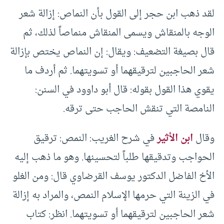
لقد ذهب ابن حجر إلى القول بأن النماص: إزالة شعر
الوجه بالمنقاش ويسمى المنقاش منماصاً لذلك، ثم
قال بصيغة التضعيف: ويقال: إن النماص يختص بإزالة
شعر الحاجبين لترقيقهما أو تسويتهما. ثم أردف ما
يقوي هذا القول بقوله: قال أبو داوود في السنن:
النامصة التي تنقش الحاجب حتى ترقه.
وقال
ابن الأثير
في شرح الغريب: النمص: ترقيق
الحواجب وتدقيقها طلباً لتحسينها. وهو ما ذهب إليه
الأخ الفاضل الدكتور يوسف القرضاوي قال: ومن الغلو
في الزينة التي حرمها الإسلام النمص، والمراد به إزالة
شعر الحاجبين لترقيقهما أو تسويتهما. انظر: كتاب