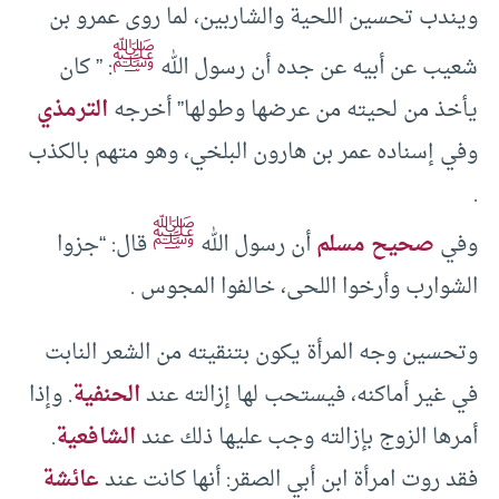
ويندب تحسين اللحية والشاربين، لما روى عمرو بن
ﷺ
شعيب عن أبيه عن جده أن رسول الله
: ” كان
يأخذ من لحيته من عرضها وطولها” أخرجه
الترمذي
وفي إسناده عمر بن هارون البلخي، وهو متهم بالكذب
.
ﷺ
وفي
صحيح مسلم
أن رسول الله
قال: “جزوا
الشوارب وأرخوا اللحى، خالفوا المجوس .
وتحسين وجه المرأة يكون بتنقيته من الشعر النابت
في غير أماكنه، فيستحب لها إزالته عند
الحنفية
. وإذا
أمرها الزوج بإزالته وجب عليها ذلك عند
الشافعية
.
فقد روت امرأة ابن أبي الصقر: أنها كانت عند
عائشة