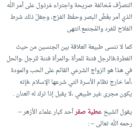
التصرُّف مُخالفة صريحة واجتراء مَرذول على أمر الله
الذي أمر بغَضِّ البصر وحفْظ الفرْج، وجعَلَ ذلك شرط
الفلاح للفرد والمُجتمع.انتهى
كما لا ننسى طبيعة العلاقة بين الجنسين من حيث
الفطرة،فالرجل فتنة للمرأة ،والمرأة فتنة للرجل ،والحل
في هذا هو الزواج الشرعي القائم على الحب والمودة
،أما خارج نظام الأسرة التي شرعها الإسلام ،فإنه
يكون مجرى غير طبيعي ،لا يقبل إذا ترك له العنان .
يقول الشيخ
عطية صقر
أحد كبار علماء الأزهر –
رحمه الله تعالى – :