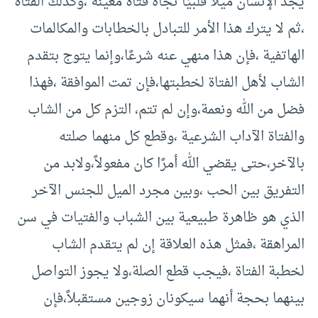
يجد الإنسان ميلاً قلبيًا تجاه فتاة معينة ،وكذلك الفتاة
،ثم لا يترك هذا الأمر للتبادل بالخطابات والمكالمات
الهاتفية ،فإن هذا منهي عنه شرعًا،وإنما يتوج بتقدم
الشاب لأهل الفتاة لخطبتها،فإن تمت الموافقة ،فهذا
فضل من الله ونعمة،وإن لم تتم، التزم كل من الشاب
والفتاة الآداب الشرعية ،وقطع كل منهما صلته
بالآخر،حتى يقضي الله أمرًا كان مفعولاً،ولابد من
التفريق بين الحب ،وبين مجرد الميل للجنس الآخر
الذي هو ظاهرة طبيعية بين الشباب والفتيات في سن
المراهقة ،فمثل هذه العلاقة إن لم يتقدم الشاب
لخطبة الفتاة ،فيجب قطع الصلة،ولا يجوز التواصل
بينهما بحجة أنهما سيكونان زوجين مستقبلاً،فإن