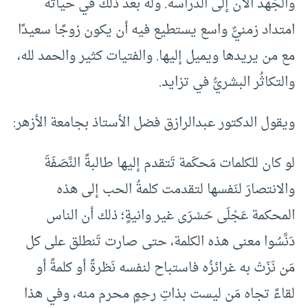
والجُهد الآن إلى الدراسة. وله بعد ذلك في حياته
امتداد زمنيٌّ واسع يستطيع فيه أن يكون زوجًا سعيدًا
مع من يريدها ويميل إليها. والفتيات كثير والحمد لله،
والتكاثُر البشريُّ في تزايد.
ويقول الدكتور عبدالرازق فضل الأستاذ بجامعة الأزهر:
لو كان للكلمات مَحكَمة تَتقدم إليها طالبةً النَّصَفَةَ
والانتصارَ لنَفسها لتقدمت كلمةُ الحب إلى هذه
المحكمة عَجْلَى حَسْرَى غير وانيةٍ؛ ذلك أن الناس
دَنَّسُوا معنى هذه الكلمة، حتى صارت تَنطلق على كل
مَن نَزَتْ به غرائزُه فاستباح لنفسه نَظرةً أو كلمةً أو
لقاءً تجاه مَن ليست بذاتِ رحِمٍ محرم منه، وفي هذا