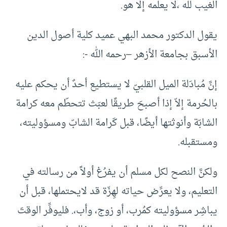
الغيب لله ،لا يعلمه إلا هو.
يقول الدكتور محمد البهي عميد كلية أصول الدين
الأسبق بجامعة الأزهر –رحمه الله -:
إنَّ مُبادَلة الميل القلبيّ لا يستطيع أحدٌ أن يحكم عليه
بالحُرمة إلاّ إذا أصبحَ طريقًا لعبَث تتحطّم معه كرامة
الشابّة وأنوثتها أيضًا، قبل كَرامة الشابّ ومسؤوليته،
ومستقبله.
ولكنَّ النصح لكل مسلم أن يفرُغ أولاً من رسالته في
التعليم، ولا يعرِّض حياته لهِزّة قد لايحتملها، قبل أن
يباشِر مسؤوليته كمُرب، أو زوج، وأب،. فليوفِّر الوقتَ