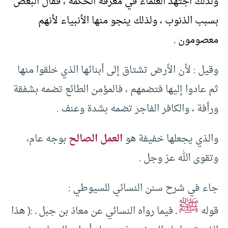
ولذلك اجتهد العلماء في معرفة الحكمة ، فقال البعض
بسبب الذنوب ، ولذلك ينجو منها الأنبياء لأنهم
معصومون .
وقيل : لأن الأرض تشتاق إلى أبنائها الذي خلقوا منها
ثم عادوا إليها فتضمهم ، فالمؤمن الطائع تضمه بشفقة
ورأفة ، والكافر الفاجر تضمه بشدة وعنف .
والذي يجعلها خفيفة هو
العمل الصالح
بوجه عام،
وتقوى الله عز وجل .
جاء في شرح سنن النسائي للسيوطي :
ﷺ
قوله
ـ فيما رواه النسائي عن معاذ بن جبل ـ :( هذا