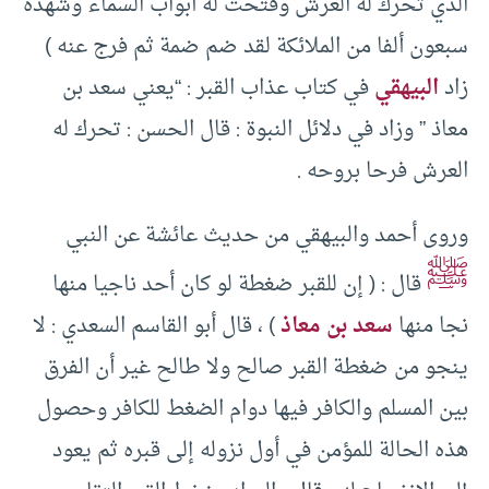
الذي تحرك له العرش وفتحت له أبواب السماء وشهده
سبعون ألفا من الملائكة لقد ضم ضمة ثم فرج عنه )
زاد
البيهقي
في كتاب عذاب القبر : “يعني سعد بن
معاذ ” وزاد في دلائل النبوة : قال الحسن : تحرك له
العرش فرحا بروحه .
وروى أحمد والبيهقي من حديث عائشة عن النبي
ﷺ
قال : ( إن للقبر ضغطة لو كان أحد ناجيا منها
نجا منها
سعد بن معاذ
) ، قال أبو القاسم السعدي : لا
ينجو من ضغطة القبر صالح ولا طالح غير أن الفرق
بين المسلم والكافر فيها دوام الضغط للكافر وحصول
هذه الحالة للمؤمن في أول نزوله إلى قبره ثم يعود