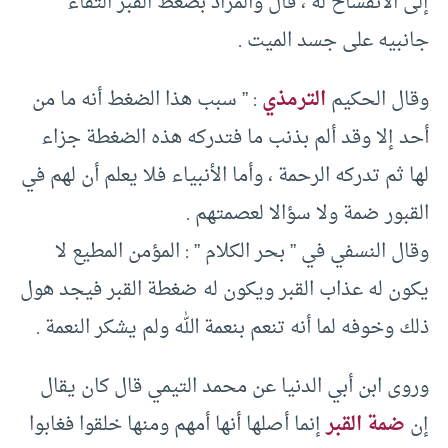
إلى الانفساح له ، قال والمراد بضغط القبر التقاء
جانبيه على جسد الميت .
وقال الحكيم
الترمذي
: ” سبب هذا الضغط أنه ما من
أحد إلا وقد ألم بذنب ما فتدركه هذه الضغطة جزاء
لها ثم تدركه الرحمة ، وأما الأنبياء فلا يعلم أن لهم في
القبور ضمة ولا سؤالا لعصمتهم .
وقال النسفي في ” بحر الكلام ” : المؤمن المطيع لا
يكون له عذاب القبر ويكون له ضغطة القبر فيجد هول
ذلك وخوفه لما أنه تنعم بنعمة الله ولم يشكر النعمة .
وروى ابن أبي الدنيا عن محمد التيمي قال كان يقال
إن
ضمة القبر
إنما أصلها أنها أمهم ومنها خلقوا فغابوا