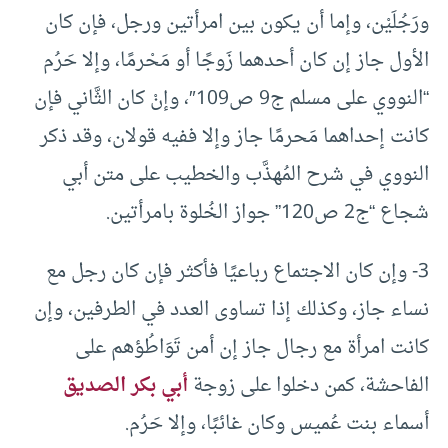
ورَجُلَيْن، وإما أن يكون بين امرأتين ورجل، فإن كان
الأول جاز إن كان أحدهما زَوجًا أو مَحْرمًا، وإلا حَرُم
“النووي على مسلم ج9 ص109″، وإنْ كان الثَّاني فإن
كانت إحداهما مَحرمًا جاز وإلا ففيه قولان، وقد ذكر
النووي في شرح المُهذَّب والخطيب على متن أبي
شجاع “ج2 ص120” جواز الخُلوة بامرأتين.
3- وإن كان الاجتماع رباعيًا فأكثر فإن كان رجل مع
نساء جاز، وكذلك إذا تساوى العدد في الطرفين، وإن
كانت امرأة مع رجال جاز إن أمن تَوَاطُؤهم على
الفاحشة، كمن دخلوا على زوجة
أبي بكر الصديق
أسماء بنت عُميس وكان غائبًا، وإلا حَرُم.