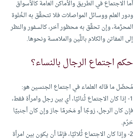
أما الاجتماع في الطريق والأماكن العامة كالأسواق
ودور العلم ووسائل المواصلات فلا تتحقَّق به الخُلوة
المحرَّمة، وإن تحقَّق به محظور آخر، كالسفور والنظر
إلى المفاتن والكلام باللِّين والملامسة ونحوها.
حكم اجتماع الرجال بالنساء؟
مُحصِّل ما قاله العلماء في اجتماع الجنسين هو:
1- إذا كان الاجتماع ثُنائيًا، أي بين رجل وامرأة فقط،
فإن كان الرجل، زوجًا أو مَحْرمًا جاز وإن كان أجنبيًا
حَرُم.
2- وإذا كان الاجتماع ثُلاثيًا، فإمَّا أن يكون بين امرأة