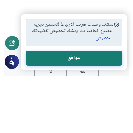
صيد السمك
الصعق
#
#
نستخدم ملفات تعريف الارتباط لتحسين تجربة
التصفح الخاصة بك. يمكنك تخصيص تفضيلاتك.
تخصيص
هل انتفعت بهذا المحتوى؟
موافق
نعم
لا
موضوعات ذات صلة
الأطعمة والأشربة والذبائح
الصيد
الصيد بالبنادق دون التذكية