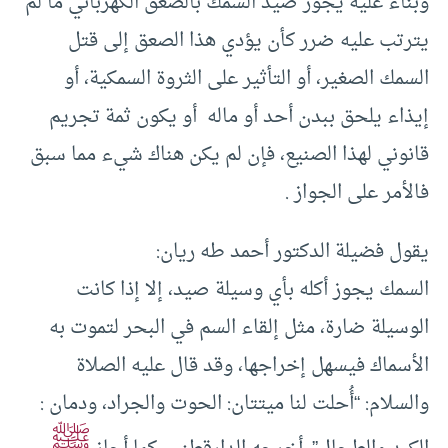
وبناء عليه يجوز صيد السمك بالصعق الكهربائي ما لم
يترتب عليه ضرر كأن يؤدي هذا الصعق إلى قتل
السمك الصغير، أو التأثير على الثروة السمكية، أو
إيذاء يلحق ببدن أحد أو ماله أو يكون ثمة تجريم
قانوني لهذا الصنيع، فإن لم يكن هناك شيء مما سبق
فالأمر على الجواز .
يقول فضيلة الدكتور أحمد طه ريان:
السمك يجوز أكله بأي وسيلة صيد، إلا إذا كانت
الوسيلة ضارة، مثل إلقاء السم في البحر لتموت به
الأسماك فيسهل إخراجها، وقد قال عليه الصلاة
والسلام: “أُحلت لنا ميتتان: الحوت والجراد، ودمان :
ﷺ