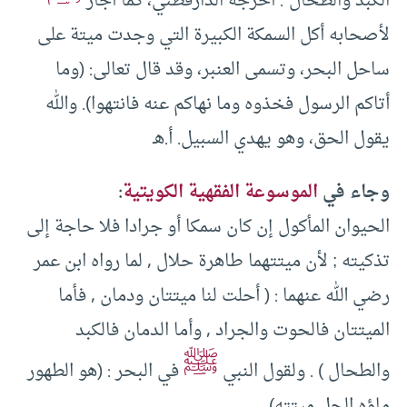
الكبد والطحال”. أخرجه الدارقطني، كما أجاز
لأصحابه أكل السمكة الكبيرة التي وجدت ميتة على
ساحل البحر، وتسمى العنبر، وقد قال تعالى: (وما
أتاكم الرسول فخذوه وما نهاكم عنه فانتهوا). والله
يقول الحق، وهو يهدي السبيل. أ.هـ
وجاء في
الموسوعة الفقهية الكويتية
:
الحيوان المأكول إن كان سمكا أو جرادا فلا حاجة إلى
تذكيته ; لأن ميتتهما طاهرة حلال , لما رواه ابن عمر
رضي الله عنهما : ( أحلت لنا ميتتان ودمان , فأما
الميتتان فالحوت والجراد , وأما الدمان فالكبد
ﷺ
والطحال ) . ولقول النبي
في البحر : (هو الطهور
ماؤه الحل ميتته) .