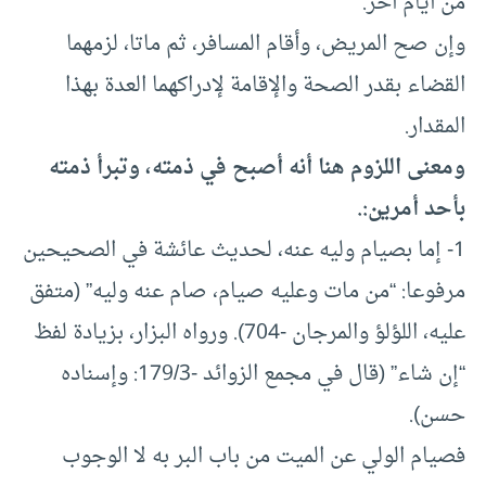
من أيام أخر.
وإن صح المريض، وأقام المسافر، ثم ماتا، لزمهما
القضاء بقدر الصحة والإقامة لإدراكهما العدة بهذا
المقدار.
ومعنى اللزوم هنا أنه أصبح في ذمته، وتبرأ ذمته
بأحد أمرين:.
1- إما بصيام وليه عنه، لحديث عائشة في الصحيحين
مرفوعا: “من مات وعليه صيام، صام عنه وليه” (متفق
عليه، اللؤلؤ والمرجان -704). ورواه البزار، بزيادة لفظ
“إن شاء” (قال في مجمع الزوائد -179/3: وإسناده
حسن).
فصيام الولي عن الميت من باب البر به لا الوجوب