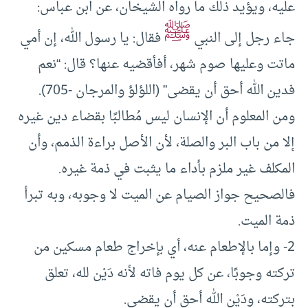
عليه، ويؤيد ذلك ما رواه الشيخان، عن ابن عباس:
ﷺ
جاء رجل إلى النبي
فقال: يا رسول الله، إن أمي
ماتت وعليها صوم شهر، أفأقضيه عنها؟ قال: “نعم
فدين الله أحق أن يقضى” (اللؤلؤ والمرجان -705).
ومن المعلوم أن الإنسان ليس مُطالبًا بقضاء دين غيره
إلا من باب البر والصلة، لأن الأصل براءة الذمم، وأن
المكلف غير ملزم بأداء ما يثبت في ذمة غيره.
فالصحيح جواز الصيام عن الميت لا وجوبه، وبه تبرأ
ذمة الميت.
2- وإما بالإطعام عنه، أي بإخراج طعام مسكين من
تركته وجوبًا، عن كل يوم فاته لأنه دَيْن لله، تعلق
بتركته، ودَيْن الله أحق أن يقضى.