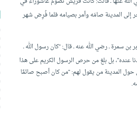
 الله عنها ـ قالت: كانت قريش تصوم عاشوراء في
ر إلى المدينة صامَه وأمر بصيامه فلما فُرِض شهر
بن سمرة ـ رضي الله عنه ـ قال: “كان رسول الله ـ
نا عنده”، بل بلغ من حرص الرسول الكريم على هذا
 حول المدينة من يقول لهم: “من كان أصبح صائمًا
ه.