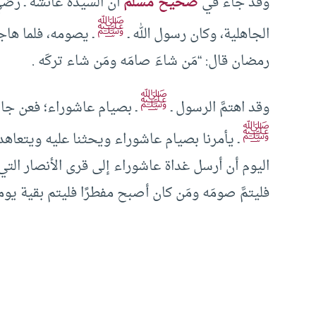
وقد جاء في
صحيح مسلم
أن السيدة عائشة ـ رضي
ﷺ
الجاهلية، وكان رسول الله ـ
ـ يصومه، فلما هاج
رمضان قال: “مَن شاءَ صامَه ومَن شاء تركَه .
ﷺ
وقد اهتمَّ الرسول ـ
ـ بصيام عاشوراء؛ فعن جابر 
ﷺ
ـ يأمرنا بصيام عاشوراء ويحثنا عليه ويتعاهد
اليوم أن أرسل غداة عاشوراء إلى قرى الأنصار التي
فليتمَّ صومَه ومَن كان أصبح مفطرًا فليتم بقية يوم