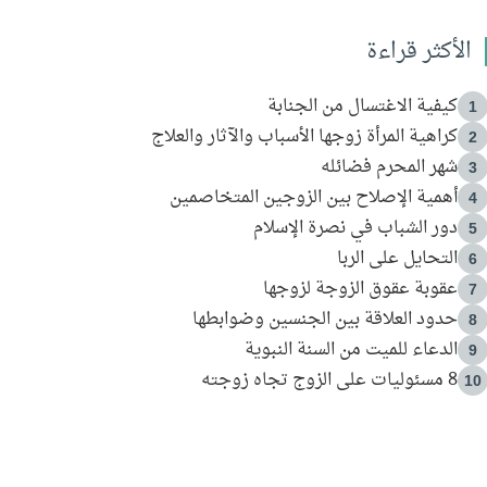
الأكثر قراءة
كيفية الاغتسال من الجنابة
1
كراهية المرأة زوجها الأسباب والآثار والعلاج
2
شهر المحرم فضائله
3
أهمية الإصلاح بين الزوجين المتخاصمين
4
دور الشباب في نصرة الإسلام
5
التحايل على الربا
6
عقوبة عقوق الزوجة لزوجها
7
حدود العلاقة بين الجنسين وضوابطها
8
الدعاء للميت من السنة النبوية
9
8 مسئوليات على الزوج تجاه زوجته
10