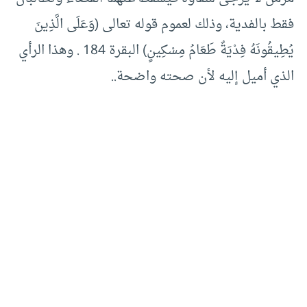
فقط بالفدية، وذلك لعموم قوله تعالى (وَعَلَى الَّذِينَ
يُطِيقُونَهُ فِدْيَةٌ طَعَامُ مِسْكِينٍ) البقرة 184 . وهذا الرأي
الذي أميل إليه لأن صحته واضحة..