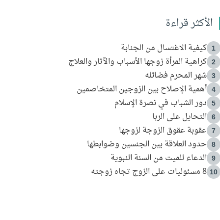
الأكثر قراءة
كيفية الاغتسال من الجنابة
1
كراهية المرأة زوجها الأسباب والآثار والعلاج
2
شهر المحرم فضائله
3
أهمية الإصلاح بين الزوجين المتخاصمين
4
دور الشباب في نصرة الإسلام
5
التحايل على الربا
6
عقوبة عقوق الزوجة لزوجها
7
حدود العلاقة بين الجنسين وضوابطها
8
الدعاء للميت من السنة النبوية
9
8 مسئوليات على الزوج تجاه زوجته
10