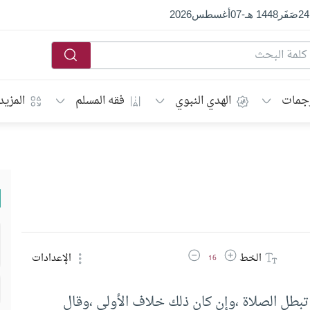
24
صَفَر
1448 هـ
-
07
أغسطس
2026
جمات
الهدي النبوي
فقه المسلم
المزيد
زيادة حجم الخط
تقليل حجم الخط
الخط
الإعدادات
16
 تبطل الصلاة ،وإن كان ذلك خلاف الأولى ،وقال