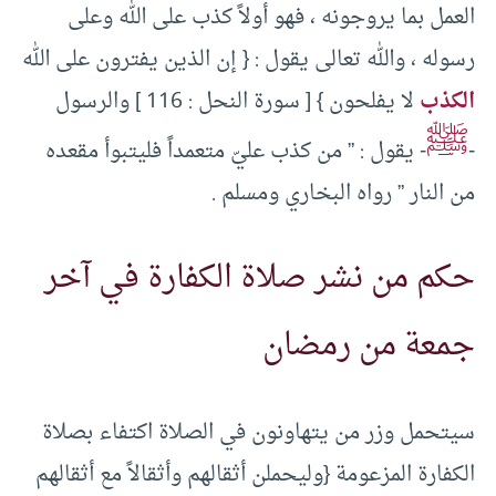
العمل بما يروجونه ، فهو أولاً كذب على الله وعلى
رسوله ، والله تعالى يقول : { إن الذين يفترون على الله
الكذب
لا يفلحون } [ سورة النحل : 116 ] والرسول
ﷺ
-
- يقول : ” من كذب عليّ متعمداً فليتبوأ مقعده
من النار ” رواه البخاري ومسلم .
حكم من نشر صلاة الكفارة في آخر
جمعة من رمضان
سيتحمل وزر من يتهاونون في الصلاة اكتفاء بصلاة
الكفارة المزعومة {وليحملن أثقالهم وأثقالاً مع أثقالهم