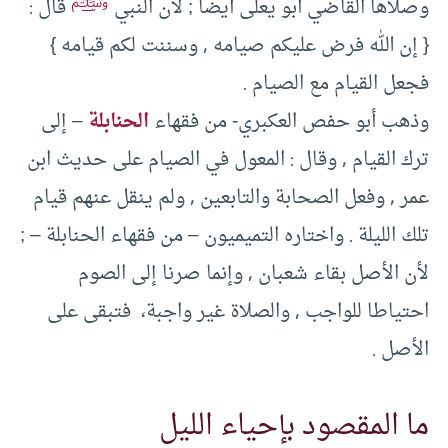
ﷺ
وصلاها القاضي أبو يعلى أيضا ; لأن النبي
قال :
{ إن الله فرض عليكم صيامه , وسننت لكم قيامه }
فجعل القيام مع الصيام .
وذهب أبو حفص العكبري- من فقهاء
الحنابلة
– إلى
ترك القيام , وقال : المعول في الصيام على حديث ابن
عمر , وفعل الصحابة والتابعين , ولم ينقل عنهم قيام
تلك الليلة . واختاره التميميون – من فقهاء الحنابلة – ;
لأن الأصل بقاء شعبان , وإنما صرنا إلى الصوم
احتياطا للواجب , والصلاة غير واجبة، فتبقى على
الأصل .
ما المقصود بإحياء الليل