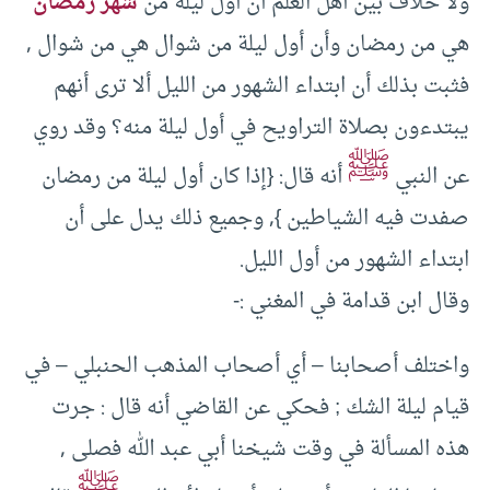
ولا خلاف بين أهل العلم أن أول ليلة من
شهر رمضان
هي من رمضان وأن أول ليلة من شوال هي من شوال ,
فثبت بذلك أن ابتداء الشهور من الليل ألا ترى أنهم
يبتدءون بصلاة التراويح في أول ليلة منه؟ وقد روي
ﷺ
عن النبي
أنه قال: {إذا كان أول ليلة من رمضان
صفدت فيه الشياطين }, وجميع ذلك يدل على أن
ابتداء الشهور من أول الليل.
وقال ابن قدامة في المغني :-
واختلف أصحابنا – أي أصحاب المذهب الحنبلي – في
قيام ليلة الشك ; فحكي عن القاضي أنه قال : جرت
هذه المسألة في وقت شيخنا أبي عبد الله فصلى ,