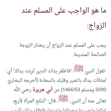
ما هو الواجب على المسلم عند
الزواج:
يجب على المسلم عند الزواج أن يختار الزوجة
الصالحة المتدينة.
ﷺ
-لقول النبيّ
: “فاظفَر بذات الدين تَرِبَت يداك” أي:
امتلأت يداك بالخير وقلبك بالسعادة (أخرجه البخاريّ
5090 ومسلم 1466/53) عن
أبي هريرة
رضي الله
ﷺ
تعالى عنه أن النبيّ ـ
ـ قال: “تُنكح المرأة لأربع،
لمالها ولحسبها وجمالها ولدينها، فاظفَر بذات الدين