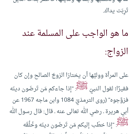
تَرِبَت يداك.
ما هو الواجب على المسلمة عند
الزواج:
على المرأة ووليِّها أن يختارَا الزوجَ الصالح وإن كان
ﷺ
فقيرًا؛ لقول النبيّ
: “إذا جاءكم مَن تَرضَون دينَه
فزوِّجوه” (روى الترمذيّ 1084 وابن ماجه 1967 عن
أبي هريرة ـ رضي الله تعالى عنه ـ قال: قال رسول الله
ﷺ
: “إذا خطَب إليكم مَن تَرضَون دينَه وخُلُقَه