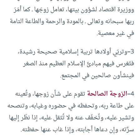
ووزيرة اقتصاد لشؤون بيتها، تعامل زوجَها ـ كما أمَرَ
ربها سبحانه وتعالى ـ بالمودة والرحمة والطاعة التامة
في غير معصية.
3
–
وتربّي أولادها تربية إسلامية صحيحة رشيدة،
فتَغرس فيهم مبادئَ الإسلام العظيم منذ الصغر
فينشأون صالحين في المجتمع.
4
–
الزوجة الصالحة
تقوم على شأن زوجها، وتُعينه
على طاعة ربه، وتحفظه في حضوره وغيابه، وتنصحه
وتشير عليه، وتُخفّف عنه ولا تُثقل عليه، إذا نظَر إليها
سرَّته، وإن دعاها أجابته، وإذا غاب عنها حفظته.