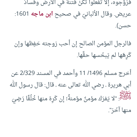
فزوِّجوه، إلّا تفعلوا تكُنْ فتنةٌ في الأرض وفسادٌ
عريض. وقال الألبانيّ في صحيح
ابن ماجه
1601:
حسن).
فالرجل المؤمن الصالح إن أحب زوجته حَفِظها وإن
كَرِهَها لم يَبخَسها حقَّها.
أخرج مسلم 1496/ 11 وأحمد في المسند 2/329 عن
أبي هريرة ـ رضي الله تعالى عنه ـ قال: قال رسول الله
ﷺ
: “لا يَفرَك مؤمنٌ مؤمنةً؛ إن كَرِهَ منها خُلُقًا رَضِيَ
منها آخَرَ”.