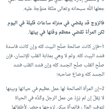
جعلها الله سبحانه وتعالى ملكة متوَّجة عليه.
فالزوج قد يقضي في منزله ساعات قليلة في اليوم
لكن المرأة تقضي معظم وقتها في بيتها.
1
–
فإن كانت صالحة صلَح البيت كله وإن كانت فاسدة
فسَد البيت كله. ولم لا وهي بمثابة القلب للإنسان، فإن
صلَح القلب صلَح الجسد كله وإن فسَد القلب فسَد
الجسد كله وضاع صاحبه!
2
–
إن المرأة الصالحة لها عمل عظيم في حياتها وبيتها
لا يَقلّ إن لم يَزِدْ عن عمل الرجل وكَدِّه في الحياة
لتوفير المال، فالمرأة سكن لزوجها وحضن لأطفالها