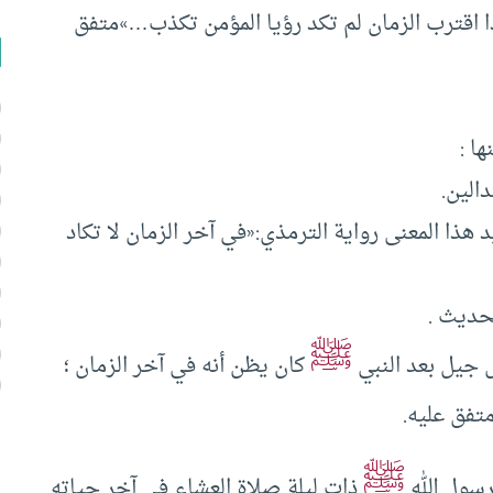
ا اقترب الزمان لم تكد رؤيا المؤمن تكذب…»متفق
ا :
دالين.
هذا المعنى رواية الترمذي:«في آخر الزمان لا تكاد
لحديث .
ﷺ
كل جيل بعد النبي
كان يظن أنه في آخر الزمان ؛
متفق عليه.
ﷺ
رسول الله
ذات ليلة صلاة العشاء في آخر حياته