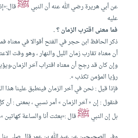
ﷺ
عن أبي هريرة رضي الله عنه أن النبي
قال:«إذ
عليه
فما معنى اقترب الزمان ؟ .
ذكر الحافظ ابن حجر في الفتح أقوالا في معناه فمنه
أن معناه تقارب زمان الليل والنهار ، وهو وقت الاعت
وإن كان قد رجح أن معناه اقتراب آخر الزمان،ويؤيد 
رؤيا المؤمن تكذب ».
فإذا قيل : نحن في آخر الزمان فينطبق علينا هذا ا
فنقول : إن « آخر الزمان » أمر نسبي ، بمعنى : أن 
ﷺ
بل إن النبي
قال :«بعثت أنا والساعة كهاتين »
وفي الصحيحين عن عبد الله بن عمر قال صلى بنا 