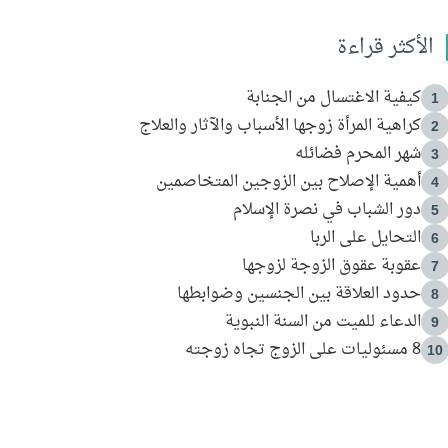
الأكثر قراءة
كيفية الاغتسال من الجنابة
1
كراهية المرأة زوجها الأسباب والآثار والعلاج
2
شهر المحرم فضائله
3
أهمية الإصلاح بين الزوجين المتخاصمين
4
دور الشباب في نصرة الإسلام
5
التحايل على الربا
6
عقوبة عقوق الزوجة لزوجها
7
حدود العلاقة بين الجنسين وضوابطها
8
الدعاء للميت من السنة النبوية
9
8 مسئوليات على الزوج تجاه زوجته
10