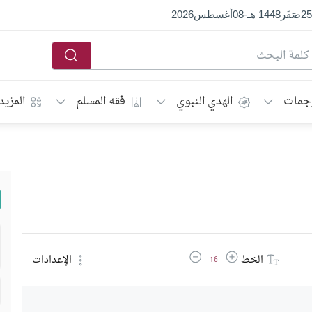
25
صَفَر
1448 هـ
-
08
أغسطس
2026
جمات
الهدي النبوي
فقه المسلم
المزيد
زيادة حجم الخط
تقليل حجم الخط
الخط
الإعدادات
16