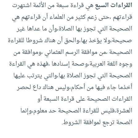
القراءات السبع
هي قراءة سبعة من الأئمة اشتهرت
قراءتهم ،حتى زعم كثير من العلماء أن قراءتهم هي
الصحيحة التي تجوز بها الصلاة،وأن ما عداها غير
صحيحة،ولا يؤخذ بها،والحق أن هناك شروطا للقراءة
الصحيحة ،من موافقة الرسم العثماني ،وموافقة من
وجوه اللغة العربية،وصحة إسنادها ،فهذه هي القراءة
الصحيحة التي تجوز الصلاة بها،والتي يترتب عليها
أخذما جاء فيها من أحكام،وليس هناك داع لحصر
القراءات الصحيحة على قراءة السبعة أو
العشرة،فليس للقراءة الصحيحة حد معلوم،وإنما
الصحة ترجع لموافقة الشروط.