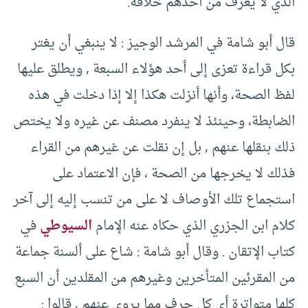
الذي لا يعرف من أحدهم خلافه. ‏
‏قال أبو شامة في المرشد الوجيز ‏:‏ لا ينبغي أن يغتر
بكل قراءة تعزى إلى أحد هؤلاء السبعة ‏,‏ ويطلق عليها
لفظ الصحة، وأنها أنزلت هكذا إلا إذا دخلت في هذه
الضابطة، وحينئذ لا ينفرد مصنف عن غيره ولا يختص
ذلك بنقلها عنهم ‏,‏ بل إن نقلت عن غيرهم من القراء
فذلك لا يخرجها من الصحة ، فإن الاعتماد على
استجماع تلك الأوصاف لا على من تنسب إليه إلى آخر
كلام ابن الجزري الذي حكاه عنه الإمام
السيوطي
في
كتاب الإتقان ‏.‏ وقال أبو شامة ‏:‏ شاع على ألسنة جماعة
من المقرئين المتأخرين وغيرهم من المقلدين أن السبع
كلها متواترة أي كل حرف مما يروى عنهم ‏,‏ قالوا ‏:‏