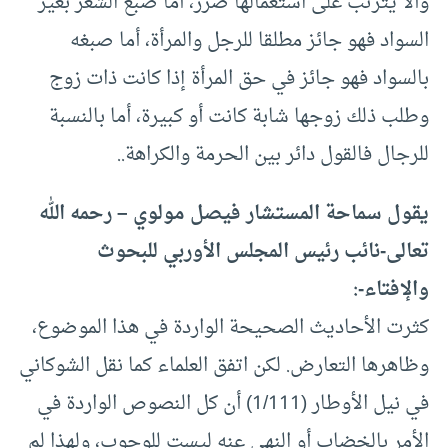
وألا يترتب على استعمالها ضرر، أما صبغ الشعر بغير
السواد فهو جائز مطلقا للرجل والمرأة، أما صبغه
بالسواد فهو جائز في حق المرأة إذا كانت ذات زوج
وطلب ذلك زوجها شابة كانت أو كبيرة، أما بالنسبة
للرجال فالقول دائر بين الحرمة والكراهة..
يقول سماحة المستشار فيصل مولوي – رحمه الله
تعالى-نائب رئيس المجلس الأوربي للبحوث
والإفتاء-:
كثرت الأحاديث الصحيحة الواردة في هذا الموضوع،
وظاهرها التعارض. لكن اتفق العلماء كما نقل الشوكاني
في نيل الأوطار (1/111) أن كل النصوص الواردة في
الأمر بالخضاب أو النهي عنه ليست للوجوب، ولهذا لم