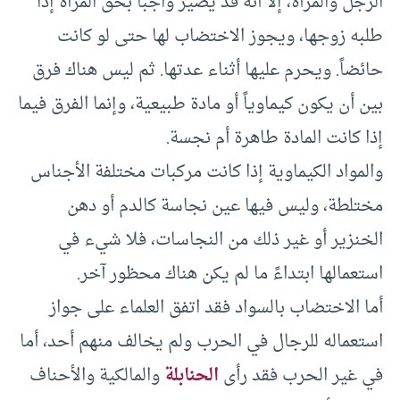
الرجل والمرأة، إلا أنه قد يصير واجباً بحق المرأة إذا
طلبه زوجها، ويجوز الاختضاب لها حتى لو كانت
حائضاً. ويحرم عليها أثناء عدتها. ثم ليس هناك فرق
بين أن يكون كيماوياً أو مادة طبيعية، وإنما الفرق فيما
إذا كانت المادة طاهرة أم نجسة.
والمواد الكيماوية إذا كانت مركبات مختلفة الأجناس
مختلطة، وليس فيها عين نجاسة كالدم أو دهن
الخنزير أو غير ذلك من النجاسات، فلا شيء في
استعمالها ابتداءً ما لم يكن هناك محظور آخر.
أما الاختضاب بالسواد فقد اتفق العلماء على جواز
استعماله للرجال في الحرب ولم يخالف منهم أحد، أما
في غير الحرب فقد رأى
الحنابلة
والمالكية والأحناف