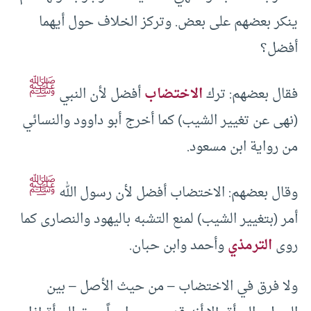
ينكر بعضهم على بعض. وتركز الخلاف حول أيهما
أفضل؟
ﷺ
فقال بعضهم: ترك
الاختضاب
أفضل لأن النبي
(نهى عن تغيير الشيب) كما أخرج أبو داوود والنسائي
من رواية ابن مسعود.
ﷺ
وقال بعضهم: الاختضاب أفضل لأن رسول الله
أمر (بتغيير الشيب) لمنع التشبه باليهود والنصارى كما
روى
الترمذي
وأحمد وابن حبان.
ولا فرق في الاختضاب – من حيث الأصل – بين