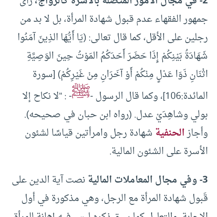
2- في مجال الأمور المتصلة بالأسرة كالزواج،
رأى
جمهور الفقهاء عدم قبول شهادة المرأة، بل لا بد من
رجلين على الأقل، كما قال تعالى: (يَا أَيُّهَا الذِينَ آمَنُوا
شَهَادَةُ بَيْنِكُمْ إِذَا حَضَرَ أَحَدَكُمُ المَوْتُ حِينَ الوَصِيَّةِ
اثْنَانِ ذَوَا عَدْلٍ مِنْكُمْ أَوْ آخَرَانِ مِنْ غَيْرِكُمْ) [سورة
ﷺ
المائدة:106]، وكما قال الرسول -
- : “لا نكاح إلا
بولي وشاهِدَيْ عدل. (رواه ابن حبان في صحيحه).
وأجاز
الحنفية
شهادة رجل وامرأتين قياسًا لشئون
الأسرة على الشئون المالية.
3- وفي مجال المعاملات المالية
نصت آية الدين على
قَبول شهادة المرأة مع الرجل، وهي مذكورة في أول