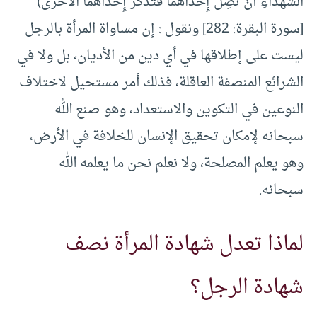
الشُّهَدَاءِ أَنْ تَضِلَّ إِحْدَاهُمَا فَتُذَكِّرَ إِحْدَاهُمَا الْأُخْرَى)
[سورة البقرة: 282] ونقول : إن مساواة المرأة بالرجل
ليست على إطلاقها في أي دين من الأديان، بل ولا في
الشرائع المنصفة العاقلة، فذلك أمر مستحيل لاختلاف
النوعين في التكوين والاستعداد، وهو صنع الله
سبحانه لإمكان تحقيق الإنسان للخلافة في الأرض،
وهو يعلم المصلحة، ولا نعلم نحن ما يعلمه الله
سبحانه.
لماذا تعدل شهادة المرأة نصف
شهادة الرجل؟