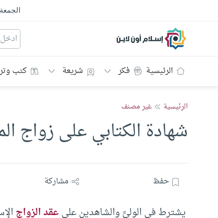
الجمعة
إسلام أون لاين
الرئيسية
فكر
شريعة
كتب وتر
الرئيسية
غير مصنف
شهادة الكتابي على زواج ال
حفظ
مشاركة
يشترط في الوليِّ والشاهدين على
عقد الزواج
الإسل