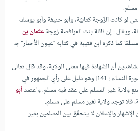
 مسلم.
ى لو كانت الزّوجة كتابيّة، وأبو حنيفة وأبو يوسف
، ويقال : إن نائلة بنت الفرافصة زوجة
عثمان بن
ن مسلمًا كما ذكره ابن قتيبة في كتابه “عيون الأخبار” جـ
شاهدين أن الشهادة فيها معنى الولاية، وقد قال تعالى
: (ولَنْ يَجْعَلَ اللهُ لِلْكَافِرينَ عَلَى المُؤمنينَ سَبِيلاً ) [سورة النساء : 141] وهو دليل على رأي الجمهور في
نع ولاية غير المسلم على عقد فيه مسلم. واعتمد
أبو
 فلا توجد ولاية لغير مسلم على مسلم.
الإشهار والإعلان لا يتحقّق بين المسلمين بغير