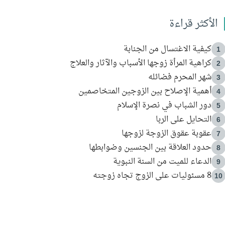
الأكثر قراءة
كيفية الاغتسال من الجنابة
1
كراهية المرأة زوجها الأسباب والآثار والعلاج
2
شهر المحرم فضائله
3
أهمية الإصلاح بين الزوجين المتخاصمين
4
دور الشباب في نصرة الإسلام
5
التحايل على الربا
6
عقوبة عقوق الزوجة لزوجها
7
حدود العلاقة بين الجنسين وضوابطها
8
الدعاء للميت من السنة النبوية
9
8 مسئوليات على الزوج تجاه زوجته
10