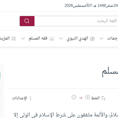
24
صَفَر
1448 هـ
-
07
أغسطس
2026
جمات
الهدي النبوي
فقه المسلم
المزيد
مسلم
زيادة حجم الخط
تقليل حجم الخط
الخط
الإعدادات
16
امُ، والأئمة متّفقون على شرط الإسلام في الولي إلا