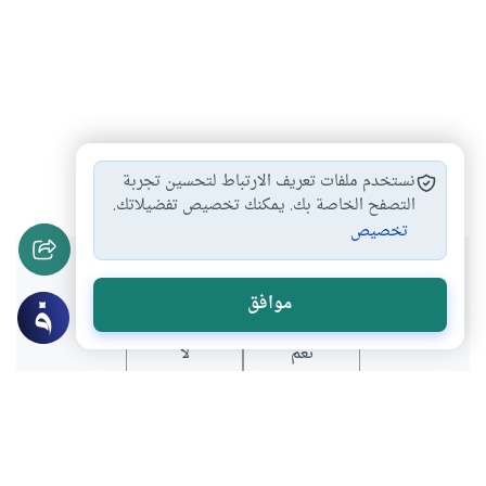
التوبة من المعاصي…
أسباب البعد عن…
#
#
نستخدم ملفات تعريف الارتباط لتحسين تجربة
التصفح الخاصة بك. يمكنك تخصيص تفضيلاتك.
تخصيص
هل انتفعت بهذا المحتوى؟
موافق
نعم
لا
موضوعات ذات صلة