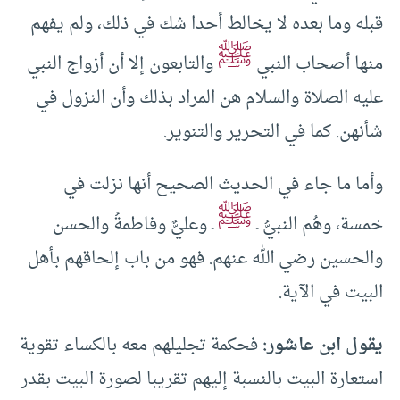
قبله وما بعده لا يخالط أحدا شك في ذلك، ولم يفهم
ﷺ
منها أصحاب النبي
والتابعون إلا أن أزواج النبي
عليه الصلاة والسلام هن المراد بذلك وأن النزول في
شأنهن. كما في التحرير والتنوير.
وأما ما جاء في الحديث الصحيح أنها نزلت في
ﷺ
خمسة، وهُم النبيُّ ـ
ـ وعليٌّ وفاطمةُ والحسن
والحسين رضي الله عنهم. فهو من باب إلحاقهم بأهل
البيت في الآية.
يقول ابن عاشور:
فحكمة تجليلهم معه بالكساء تقوية
استعارة البيت بالنسبة إليهم تقريبا لصورة البيت بقدر