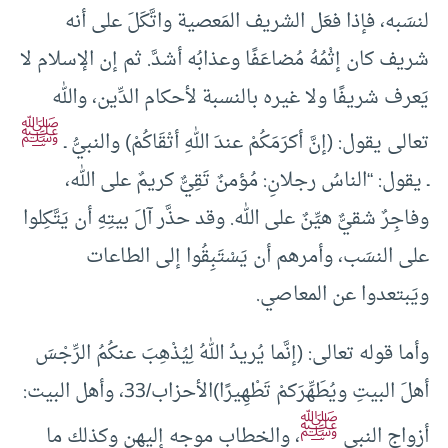
لنسَبه، فإذا فعَل الشريف المَعصية واتَّكَلَ على أنه
شريف كان إثْمُهُ مُضاعَفًا وعذابُه أشدَّ. ثم إن الإسلام لا
يَعرف شريفًا ولا غيره بالنسبة لأحكام الدِّين، والله
ﷺ
تعالى يقول: (إنَّ أكرَمَكُمْ عندَ اللهِ أتْقَاكُمْ) والنبيُّ ـ
ـ يقول: “الناسُ رجلانِ: مُؤمنٌ تَقِيٌّ كريمٌ على الله،
وفاجِرٌ شقيٌّ هيِّنٌ على الله. وقد حذَّر آلَ بيتِهِ أن يَتَّكِلوا
على النسَب، وأمرهم أن يَسْتَبِقُوا إلى الطاعات
ويَبتعدوا عن المعاصي.
وأما قوله تعالى: (إنَّما يُريدُ اللهُ لِيُذْهِبَ عنكُمُ الرِّجْسَ
أهلَ البيتِ ويُطَهِّرَكمْ تَطْهِيرًا)الأحزاب/33، وأهل البيت:
ﷺ
أزواج النبي
، والخطاب موجه إليهن وكذلك ما