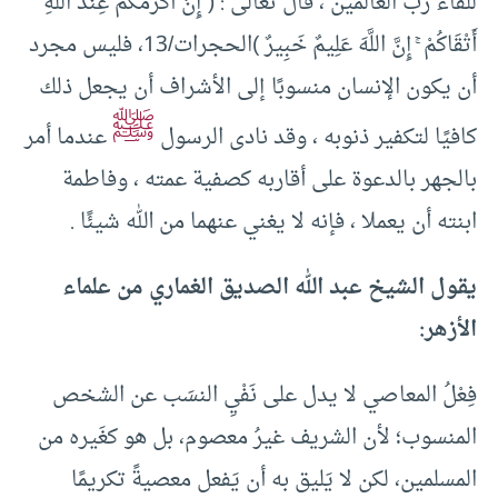
للقاء رب العالمين ، قال تعالى : ( إِنَّ أَكْرَمَكُمْ عِندَ اللَّهِ
أَتْقَاكُمْ ۚ إِنَّ اللَّهَ عَلِيمٌ خَبِيرٌ )الحجرات/13، فليس مجرد
أن يكون الإنسان منسوبًا إلى الأشراف أن يجعل ذلك
ﷺ
كافيًا لتكفير ذنوبه ، وقد نادى الرسول
عندما أمر
بالجهر بالدعوة على أقاربه كصفية عمته ، وفاطمة
ابنته أن يعملا ، فإنه لا يغني عنهما من الله شيئًا .
يقول الشيخ عبد الله الصديق الغماري من علماء
الأزهر:
فِعْلُ المعاصي لا يدل على نَفْيِ النسَب عن الشخص
المنسوب؛ لأن الشريف غيرُ معصوم، بل هو كغَيره من
المسلمين، لكن لا يَليق به أن يَفعل معصيةً تكريمًا