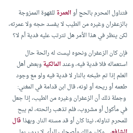
فتناول المحرم بالحج أو
العمرة
للقهوة الممزوجة
بالزعفران وغيره من الطيب لا يفسد حجه ولا عمرته،
لكن ينظر في هذا الأمر هل تترتب عليه فدية أم لا؟
فإن كان الزعفران ونحوه ليست له رائحة حال
استعماله فلا فدية فيه، وعند
المالكية
وبعض أهل
العلم إذا تم طبخه بالنار لا فدية فيه ولو مع وجود
طعمه أو ريحه أو لونه، قال ابن قدامة في المغني:
وجملة ذلك أن الزعفران وغيره من الطيب، إذا جعل
في مأكول أو مشروب، فلم تذهب رائحته، لم يبح
للمحرم تناوله، نيئا كان أو قد مسته النار. وبهذا
قال
الشافعي
. وكان مالك وأصحاب الرأي لا يرون بما