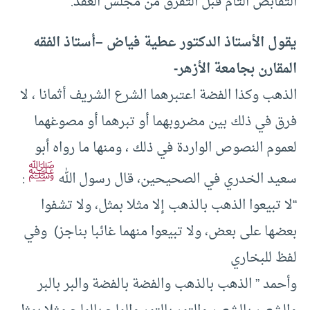
التقابض التام قبل التفرق من مجلس العقد.
يقول الأستاذ الدكتور عطية فياض –أستاذ الفقه
المقارن بجامعة الأزهر-
الذهب وكذا الفضة اعتبرهما الشرع الشريف أثمانا ، لا
فرق في ذلك بين مضروبهما أو تبرهما أو مصوغهما
لعموم النصوص الواردة في ذلك ، ومنها ما رواه أبو
ﷺ
سعيد الخدري في الصحيحين، قال رسول الله
:
“لا تبيعوا الذهب بالذهب إلا مثلا بمثل، ولا تشفوا
بعضها على بعض، ولا تبيعوا منهما غائبا بناجز) وفي
لفظ للبخاري
وأحمد ” الذهب بالذهب والفضة بالفضة والبر بالبر