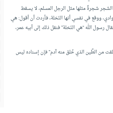
من الشجر شجرةً مثلها مثل الرجل المسلم، لا يسقط
ادي، ووقع في نفسي أنها النّخلة، فأردت أن أقول: هي
 فقال رسول الله “هي النّخلة” فنقل ذلك إلى أبيه عمر،
ُلقت من الطِّين الذي خُلق منه آدم” فإن إسناده ليس