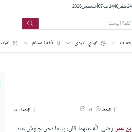
24
صَفَر
1448 هـ
-
07
أغسطس
2026
جمات
الهدي النبوي
فقه المسلم
المزيد
زيادة حجم الخط
تقليل حجم الخط
الخط
الإعدادات
16
بن عمر
ـرضي الله عنهماـ قال: بينما نحن جلوسٌ عند