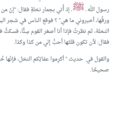
ﷺ
رسول الله ـ
ـ إذ أُتي بجمار نخلةِ فقال: “إنّ 
ورقُها، أخبروني ما هي” ؟ فوقع الناس في شجر البو
النخلة، ثم نظرتُ فإذا أنا أصغر القوم سِنًّا، فسكتُّ
فقال: لأن تكون قلتَها أحبُّ إلي من كذا وكذا.
والقول في حديث ” أكرِموا عمّاتِكم النخل، فإنّها خ
صحيحًا.