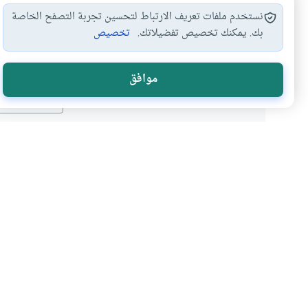
نستخدم ملفات تعريف الارتباط لتحسين تجربة التصفح الخاصة
بك. يمكنك تخصيص تفضيلاتك.
تخصيص
هل انتفعت ب
موافق
نعم
موضوعات ذات صلة
العبادات
الأخلاق والآداب
قطع الصلاة لإنقاذ الناس
ما هو حكم من يعمل في وحدة إطف
الفريضة فيسمع نداء الاستغاثة ف
أرواح الناس، فهل ما يفعله صحيح