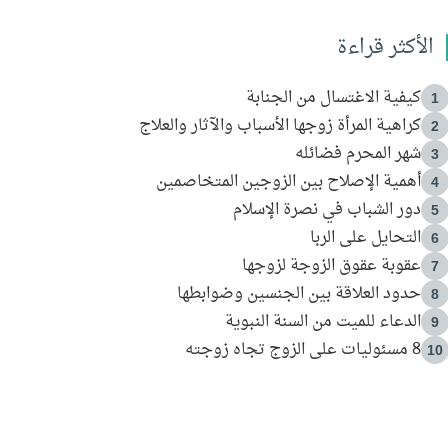
الأكثر قراءة
كيفية الاغتسال من الجنابة
1
كراهية المرأة زوجها الأسباب والآثار والعلاج
2
شهر المحرم فضائله
3
أهمية الإصلاح بين الزوجين المتخاصمين
4
دور الشباب في نصرة الإسلام
5
التحايل على الربا
6
عقوبة عقوق الزوجة لزوجها
7
حدود العلاقة بين الجنسين وضوابطها
8
الدعاء للميت من السنة النبوية
9
8 مسئوليات على الزوج تجاه زوجته
10