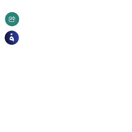
ات
الأخلاق والآداب
نت صائم؟… سؤال الفضوليين
لبعض هل أنت صائم فيكره الصائم ذلك لأنه يريد أن يجعل
بينه وبين الله تعالى فما حكم ذلك؟وهل عالج الأدب الإسلامي
ؤلاء الفضوليين؟