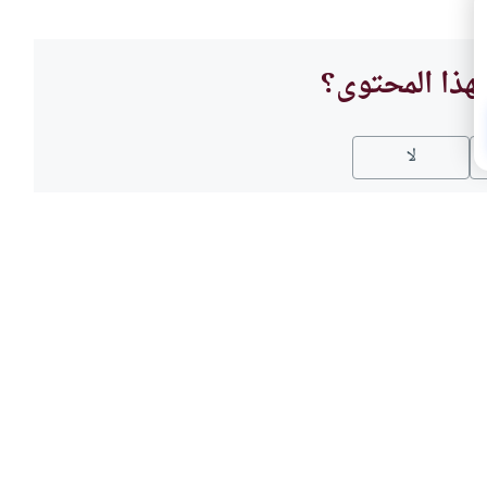
هذا المحتوى؟
لا
العباد
هل أ
اء الحرائق، وأحيانا يكون في صلاة
يسأل ا
يقطع الصلاة ويسارع للمحافظة على
العمل 
؟
سلوك ه