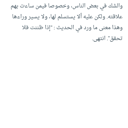
والشك في بعض الناس، وخصوصا فيمن ساءت بهم
علاقته. ولكن عليه ألا يستسلم لها، ولا يسير وراءها
وهذا معنى ما ورد في الحديث : “إذا ظننت فلا
تحقق”. انتهى.