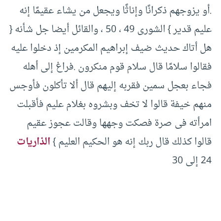
.‏أو يزوجهم ذكرانًا وإناثًا ويجعل من يشاء عقيمًا إنه
عليم قدير }‏ الشورى ‏49 ، ‏50 ، والقائل أيضا جل شأنه {‏
هل أتاك حديث ضيف إبراهيم المكرمين إذ دخلوا عليه
فقالوا سلامًا قال سلام قوم منكرون .‏فراغ إلى أهله
فجاء بعجل سمين فقربه إليهم قال ألا تأكلون فأوجس
منهم خيفة قالوا لا تخف وبشروه بغلام عليم فأقبلت
امرأته فى صرة فصكت وجهها وقالت عجوز عقيم
قالوا كذلك قال ربك إنه هو الحكيم العليم }‏
الذاريات