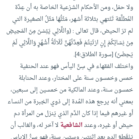
ولا حمْل، ومن الأحكام الشرْعية الخاصة به أن عِدَّة
المُطلَّقة تَنْتهي بثلاثة أشهر، مَثَلُهَا مَثَلُ الصغيرة التي
لم ترَ الحيض، قال تعالى : (واللَّائِي يَئِسْنَ مِنَ المَحِيضِ
مِنْ نِسَائِكُمْ إِنِ ارْتَبْتُمْ فَعِدَّتُهُنَّ ثَلَاثَةُ أَشْهُرٍ وَاللَّائِي لَمْ
يَحِضْنَ) [سورة الطلاق:4].
واختلف الفقهاء في سِنِّ اليأس فهو عند الحنفية
خمس وخمسون سنة على المختار، وعند الحنابلة
خمسون سنة، وعند المالكية من خمسين إلى سبعين،
بمعني أنه يرجع هذه المُدة إلى ذوي الخِبرة من النساء
أو غيرهم فيما إذا كان الدَّم الذي يَنزل من المرأة دم
حيض أو غيره، وعند
الشافعية
لا آخر له، والغالب أن
يَنْقَطِعَ الدم بعد اثنتين وستين سنة، فهو سنُّ الإياس