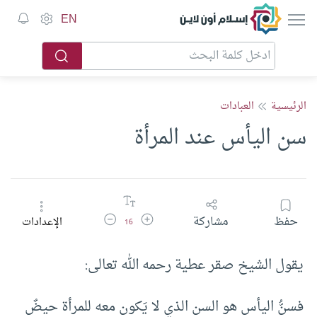
إسلام أون لاين
EN
الرئيسية
العبادات
سن اليأس عند المرأة
زيادة حجم الخط
تقليل حجم الخط
حفظ
مشاركة
الإعدادات
16
يقول الشيخ صقر عطية رحمه الله تعالى:
فسنُّ اليأس هو السن الذي لا يَكون معه للمرأة حيضٌ