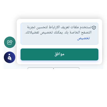
قضاء الدين
تغيير العملة
الدين الذي يخصم…
#
#
#
نستخدم ملفات تعريف الارتباط لتحسين تجربة
أحكام القرض
التصفح الخاصة بك. يمكنك تخصيص تفضيلاتك.
#
تخصيص
هل انتفعت بهذا المحتوى؟
موافق
نعم
لا
موضوعات ذات صلة