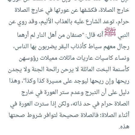
خارج الصلاة، فكشفها عن عورتها في خارج الصلاة
حرام، توعد الشارع عليه بالعذاب الأليم، وقد روي عن
ﷺ
النبي
أنه قال: “صنفان من أهل النار لم أرهما
رجال معهم سياط كأذناب البقر يضربون بها الناس،
ونساء كاسيات عاريات مائلات مميلات رؤوسهن
كأسنمة البخت المائلة لا يرحن رائحة الجنة ولا يجدن
ريحها وإن ريحها ليوجد على مسيرة كذا وكذا”، وهذا
دليل على أن التبرج وعدم ستر العورة في خارج
الصلاة حرام في حد ذاته، ولكن إذا سترت العورة في
أثناء الصلاة؛ فالصلاة صحيحة لتوافر شروط صحتها
هذه.