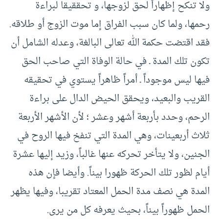
ولا تنكح إظهاراً لحق لزوجها، و تحققيقا لبراءة
رحمها، ولما كان سبب الفراق إما موت الزوج أو طلاقه.
فقد اقتضت حكمة الله تعالى البالغة، وعدله الشامل أن
تكون تلك المدة ـ في حالة الوفاة التي صاحب الحق
فيها ليس موجوداً ـ أمراً ظاهراً يستوي في تحقيقه
القريب والبعيد، ويحقق الحيض الدال على براءة
الرحم، وحدد بأربعة أشهر وعشر ؛ لأن الأشهر الأربعة
ثلاث أربعينات، وهي المدة التي تنفخ فيها الروح في
الجنين، ولا يتأخر تحركه عنها غالباً، وزيد إليها عشرة
أيام لظور تلك الحركة ظهورا بيناً. وأيضا فإن هذه
المدة هي نصف مدة الحمل المعتاد تقريبا، وفيها يظهر
الحمل ظهوراً بيناً، بحيث يعرفه كل من يرى.